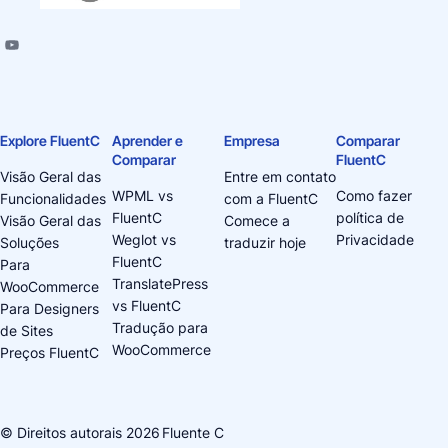
Explore FluentC
Aprender e
Empresa
Comparar
Comparar
FluentC
Visão Geral das
Entre em contato
WPML vs
Como fazer
Funcionalidades
com a FluentC
FluentC
política de
Visão Geral das
Comece a
Weglot vs
Privacidade
Soluções
traduzir hoje
FluentC
Para
TranslatePress
WooCommerce
vs FluentC
Para Designers
Tradução para
de Sites
WooCommerce
Preços FluentC
© Direitos autorais 2026
Fluente C