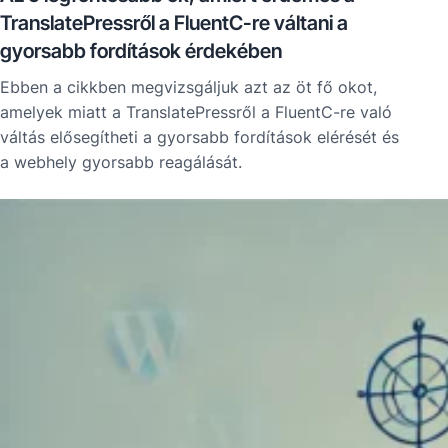
TranslatePressről a FluentC-re váltani a
gyorsabb fordítások érdekében
Ebben a cikkben megvizsgáljuk azt az öt fő okot,
amelyek miatt a TranslatePressről a FluentC-re való
váltás elősegítheti a gyorsabb fordítások elérését és
a webhely gyorsabb reagálását.