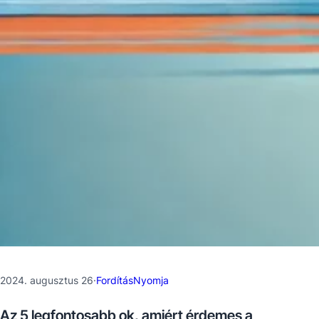
2024. augusztus 26
·
FordításNyomja
Az 5 legfontosabb ok, amiért érdemes a