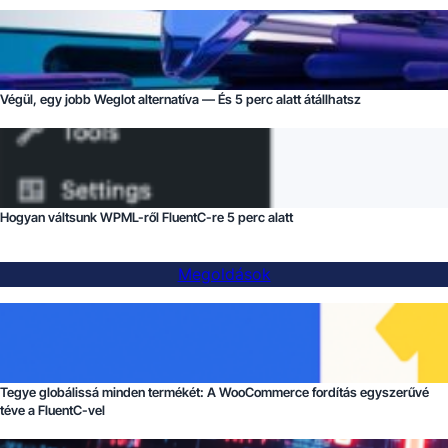
Végül, egy jobb Weglot alternatíva — És 5 perc alatt átállhatsz
Hogyan váltsunk WPML-ről FluentC-re 5 perc alatt
Megoldások
Tegye globálissá minden termékét: A WooCommerce fordítás egyszerűvé
téve a FluentC-vel