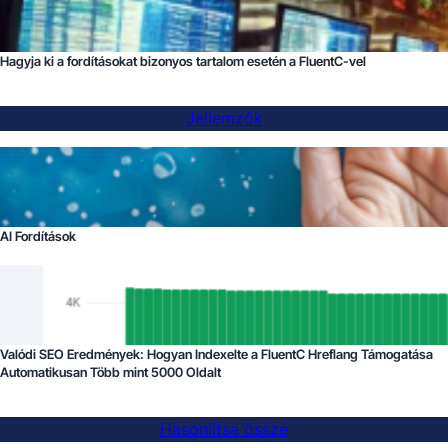
Hagyja ki a fordításokat bizonyos tartalom esetén a FluentC-vel
Jellemzők
AI Fordítások
Valódi SEO Eredmények: Hogyan Indexelte a FluentC Hreflang Támogatása
Automatikusan Több mint 5000 Oldalt
Hasonlítsa össze