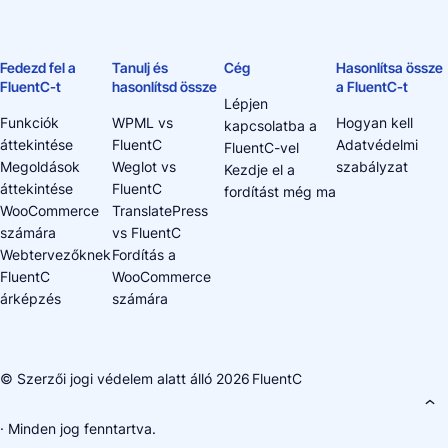
Fedezd fel a
Tanulj és
Cég
Hasonlítsa össze
FluentC-t
hasonlítsd össze
a FluentC-t
Lépjen
Funkciók
WPML vs
Hogyan kell
kapcsolatba a
áttekintése
FluentC
Adatvédelmi
FluentC-vel
Megoldások
Weglot vs
szabályzat
Kezdje el a
áttekintése
FluentC
fordítást még ma
WooCommerce
TranslatePress
számára
vs FluentC
Webtervezőknek
Fordítás a
FluentC
WooCommerce
árképzés
számára
© Szerzői jogi védelem alatt álló 2026
FluentC
· Minden jog fenntartva.