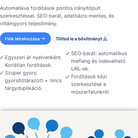
Automatikus fordítások pontos irányítópult
szerkesztéssel. SEO-barát, adatbázis-mentes, és
villámgyors teljesítmény.
Fiók létrehozása
Töltsd le a bővítményt
SEO-barát: automatikus
Egyszeri ár nyelvenként.
hreflang és indexelhető
Korlátlan fordítások.
URL-ek.
Szuper gyors:
Fordítások kézi
gyorsítótárazott + nincs
szerkesztése a
tárgyduplikáció.
műszerfalunkról