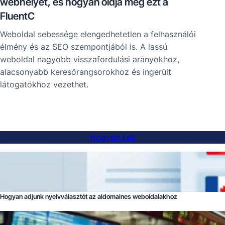
webhelyét, és hogyan oldja meg ezt a
FluentC
Weboldal sebessége elengedhetetlen a felhasználói
élmény és az SEO szempontjából is. A lassú
weboldal nagyobb visszafordulási arányokhoz,
alacsonyabb keresőrangsorokhoz és ingerült
látogatókhoz vezethet.
Hogyan kell
Hogyan adjunk nyelvválasztót az aldomaines weboldalakhoz