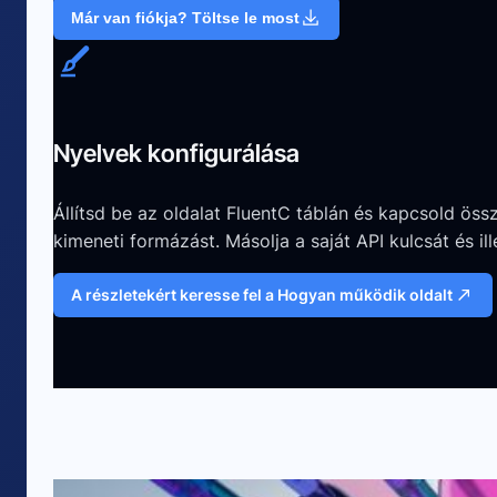
Már van fiókja? Töltse le most
Nyelvek konfigurálása
Állítsd be az oldalat FluentC táblán és kapcsold ö
kimeneti formázást. Másolja a saját API kulcsát és il
A részletekért keresse fel a Hogyan működik oldalt