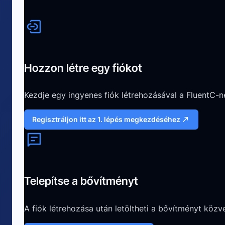
Hozzon létre egy fiókot
Kezdje egy ingyenes fiók létrehozásával a FluentC-né
Regisztráljon itt az 1. lépés megkezdéséhez
Telepítse a bővítményt
A fiók létrehozása után letöltheti a bővítményt közve