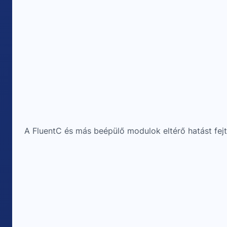
A FluentC és más beépülő modulok eltérő hatást fej