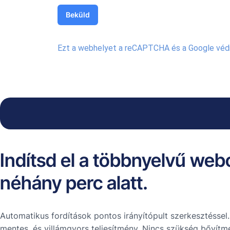
Ezt a webhelyet a reCAPTCHA és a Google véd
Indítsd el a többnyelvű web
néhány perc alatt.
Automatikus fordítások pontos irányítópult szerkesztéssel
mentes, és villámgyors teljesítmény. Nincs szükség bővítm