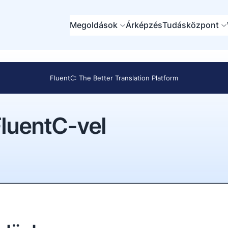
Megoldások
Árképzés
Tudásközpont
FluentC: The Better Translation Platform
FluentC-vel