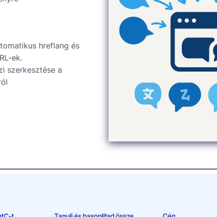
tomatikus hreflang és
RL-ek.
zi szerkesztése a
ól
ntC-t
Tanulj és hasonlítsd össze
Cég