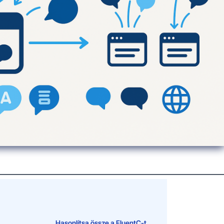
Hasonlítsa össze a FluentC-t