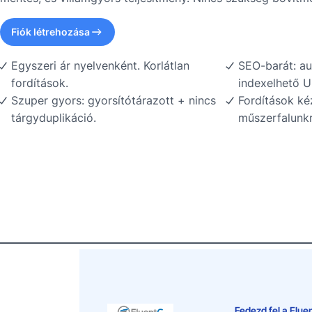
Fiók létrehozása
Egyszeri ár nyelvenként. Korlátlan
SEO-barát: au
fordítások.
indexelhető U
Szuper gyors: gyorsítótárazott + nincs
Fordítások ké
tárgyduplikáció.
műszerfalunkr
Fedezd fel a Flue