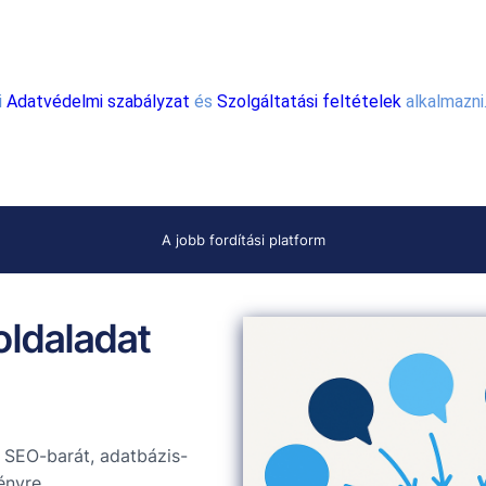
i
Adatvédelmi szabályzat
és
Szolgáltatási feltételek
alkalmazni
A jobb fordítási platform
oldaladat
. SEO-barát, adatbázis-
ényre