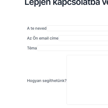
Lépjen kapcsolatba v
A te neved
Az Ön email címe
Téma
Hogyan segíthetünk?