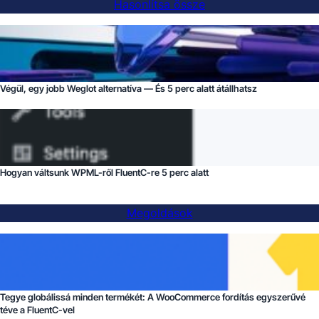
Hasonlítsa össze
Végül, egy jobb Weglot alternatíva — És 5 perc alatt átállhatsz
Hogyan váltsunk WPML-ről FluentC-re 5 perc alatt
Megoldások
Tegye globálissá minden termékét: A WooCommerce fordítás egyszerűvé
téve a FluentC-vel