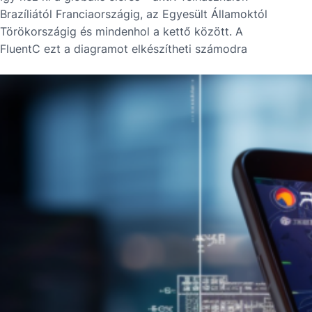
Brazíliától Franciaországig, az Egyesült Államoktól
Törökországig és mindenhol a kettő között. A
FluentC ezt a diagramot elkészítheti számodra