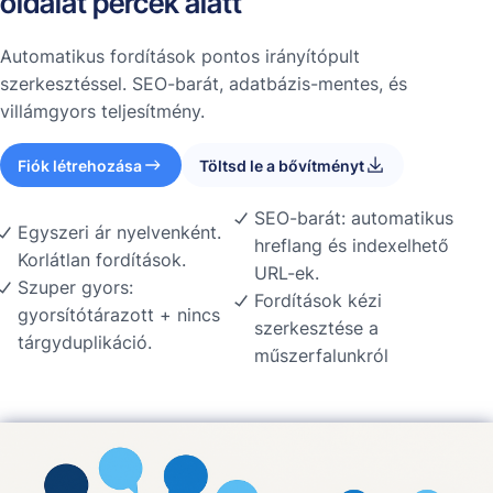
oldalát percek alatt
Automatikus fordítások pontos irányítópult
szerkesztéssel. SEO-barát, adatbázis-mentes, és
villámgyors teljesítmény.
Fiók létrehozása
Töltsd le a bővítményt
SEO-barát: automatikus
Egyszeri ár nyelvenként.
hreflang és indexelhető
Korlátlan fordítások.
URL-ek.
Szuper gyors:
Fordítások kézi
gyorsítótárazott + nincs
szerkesztése a
tárgyduplikáció.
műszerfalunkról