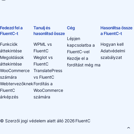
Fedezd fel a
Tanulj és
Cég
Hasonlítsa össze
FluentC-t
hasonlítsd össze
a FluentC-t
Lépjen
Funkciók
WPML vs
Hogyan kell
kapcsolatba a
áttekintése
FluentC
Adatvédelmi
FluentC-vel
Megoldások
Weglot vs
szabályzat
Kezdje el a
áttekintése
FluentC
fordítást még ma
WooCommerce
TranslatePress
számára
vs FluentC
Webtervezőknek
Fordítás a
FluentC
WooCommerce
árképzés
számára
© Szerzői jogi védelem alatt álló 2026
FluentC