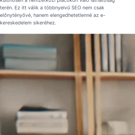
különösen a nemzetközi piacokon való láthatóság
terén. Ez itt válik a többnyelvű SEO nem csak
előnytényővé, hanem elengedhetetlenné az e-
kereskedelem sikeréhez.