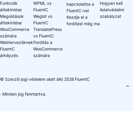
Funkciók
WPML vs
Hogyan kell
kapcsolatba a
áttekintése
FluentC
Adatvédelmi
FluentC-vel
Megoldások
Weglot vs
szabályzat
Kezdje el a
áttekintése
FluentC
fordítást még ma
WooCommerce
TranslatePress
számára
vs FluentC
Webtervezőknek
Fordítás a
FluentC
WooCommerce
árképzés
számára
© Szerzői jogi védelem alatt álló 2026
FluentC
· Minden jog fenntartva.