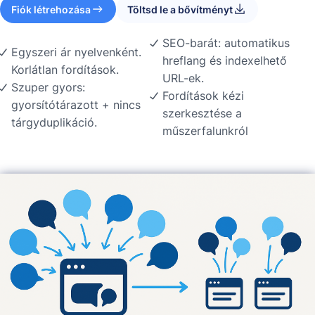
Fiók létrehozása
Töltsd le a bővítményt
SEO-barát: automatikus
Egyszeri ár nyelvenként.
hreflang és indexelhető
Korlátlan fordítások.
URL-ek.
Szuper gyors:
Fordítások kézi
gyorsítótárazott + nincs
szerkesztése a
tárgyduplikáció.
műszerfalunkról