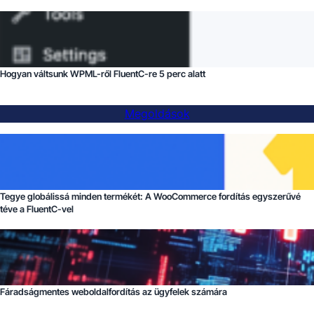
Hogyan váltsunk WPML-ről FluentC-re 5 perc alatt
Megoldások
Tegye globálissá minden termékét: A WooCommerce fordítás egyszerűvé
téve a FluentC-vel
Fáradságmentes weboldalfordítás az ügyfelek számára