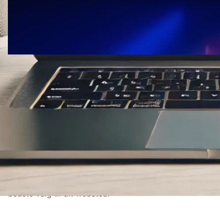
9. juli 2024
·
Ydelse
Hvorfor FluentC er det bedste
WordPress-oversættelsesplugin til
dit websted
FluentC skiller sig ud som et WordPress-
oversættelsesplugin i topniveau, der tilbyder
uovertrufne funktioner og fordele, der gør det til det
bedste valg til dit websted.