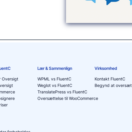
luentC
Lær & Sammenlign
Virksomhed
r Oversigt
WPML vs FluentC
Kontakt FluentC
versigt
Weglot vs FluentC
Begynd at oversætt
ommerce
TranslatePress vs FluentC
signere
Oversættelse til WooCommerce
iser
heder forbeholdes.