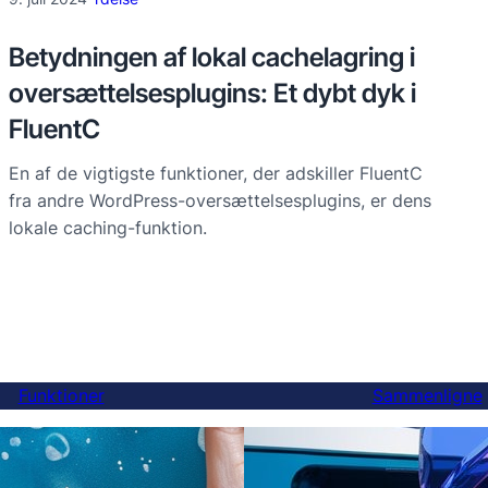
Betydningen af lokal cachelagring i
oversættelsesplugins: Et dybt dyk i
FluentC
En af de vigtigste funktioner, der adskiller FluentC
fra andre WordPress-oversættelsesplugins, er dens
lokale caching-funktion.
Funktioner
Sammenligne
Endelig en bedre Weglot
ersættelser
du kan skifte på 5 minutt