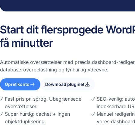
Start dit flersprogede Word
få minutter
Automatiske oversættelser med præcis dashboard-redigeri
database-overbelastning og lynhurtig ydeevne.
Opret konto
Download pluginet
Fast pris pr. sprog. Ubegrænsede
SEO-venlig: auto
oversættelser.
indekserbare URL
Super hurtig: cachet + ingen
Manuel redigerin
objektduplikering.
vores dashboar