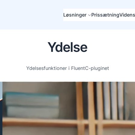
Løsninger
Prissætning
Videns
Ydelse
Ydelsesfunktioner i FluentC-pluginet