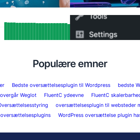
SEO-resultater: Sådan har FluentC’s
Sådan skifter du fra WPM
ang-understøttelse automatisk
minutter
seret over 5.000 sider
Populære emner
er
Bedste oversættelsesplugin til Wordpress
bedste W
 overgår Weglot
FluentC ydeevne
FluentC skalerbarhe
Oversættelsesstyring
oversættelsesplugin til websteder m
oversættelsesplugins
WordPress oversættelse plugin ha