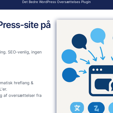
Det Bedre WordPress Oversættelses Plugin
Press-site på
ng. SEO-venlig, ingen
matisk hreflang &
'er.
g af oversættelser fra
d