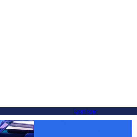
Løsninger
-alternativ — og
Gør hvert produkt globalt: WooCommerce-
er
oversættelse gjort nemt med FluentC