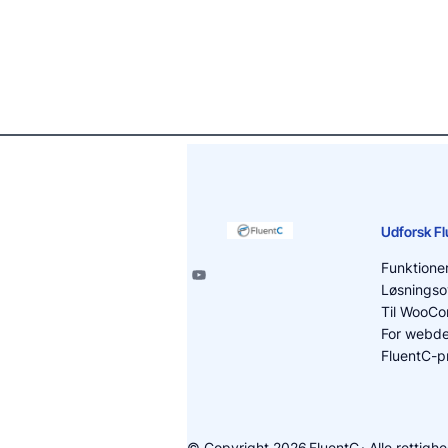
Udforsk F
Funktione
Løsningso
Til WooC
For webde
FluentC-pr
© Copyright 2026
FluentC
· Alle rettig