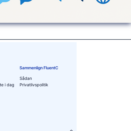
Sammenlign FluentC
Sådan
e i dag
Privatlivspolitik