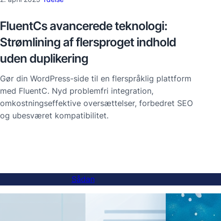
FluentCs avancerede teknologi:
Strømlining af flersproget indhold
uden duplikering
Gør din WordPress-side til en flerspråklig plattform
med FluentC. Nyd problemfri integration,
omkostningseffektive oversættelser, forbedret SEO
og ubesværet kompatibilitet.
Sådan
Sådan tilføjes en sprogskifter til
AI-ov
underdomænewebsteder