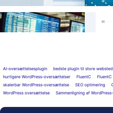
Ægte 
Spring over oversættelser for specifikt
Hrefl
indhold med FluentC
indek
AI-oversættelsesplugin
bedste plugin til store websted
hurtigere WordPress-oversættelser
FluentC
FluentC
skalerbar WordPress-oversættelse
SEO optimering
WordPress oversættelse
Sammenligning af WordPress-