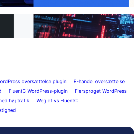
L til FluentC på 5
Ubesværet hjemmesideoversættelse for
kunder
ordPress oversættelse plugin
E-handel oversættelse
d
FluentC WordPress-plugin
Flersproget WordPress
ed høj trafik
Weglot vs FluentC
stighed