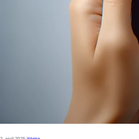
2. april 2025
·
Ydelse