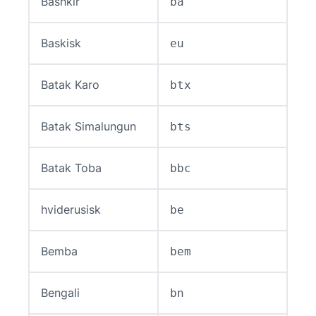
Bashkir
ba
Baskisk
eu
Batak Karo
btx
Batak Simalungun
bts
Batak Toba
bbc
hviderusisk
be
Bemba
bem
Bengali
bn