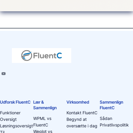
Udforsk FluentC
Lær &
Virksomhed
Sammenlign
Sammenlign
FluentC
Funktioner
Kontakt FluentC
WPML vs
Sådan
Oversigt
Begynd at
FluentC
Privatlivspolitik
Løsningsoversigt
oversætte i dag
Weglot vs
Til