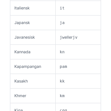
Italiensk
it
Japansk
ja
Javanesisk
eller
jw
jv
Kannada
kn
Kapampangan
pam
Kasakh
kk
Khmer
km
Kiga
cgg