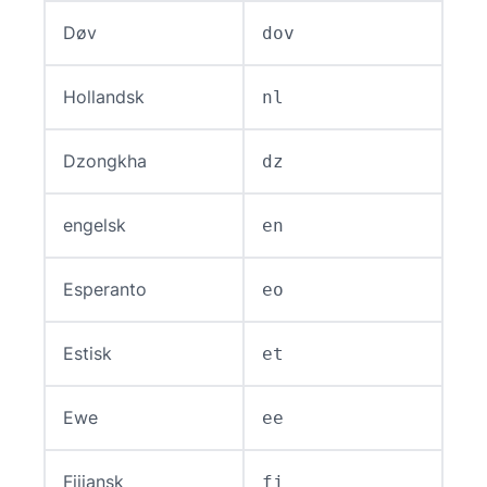
Døv
dov
Hollandsk
nl
Dzongkha
dz
engelsk
en
Esperanto
eo
Estisk
et
Ewe
ee
Fijiansk
fj