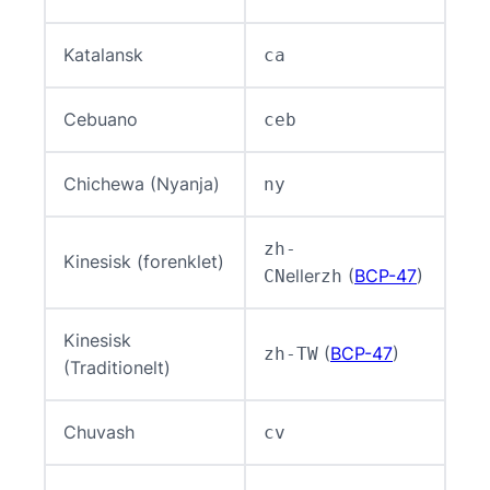
Katalansk
ca
Cebuano
ceb
Chichewa (Nyanja)
ny
zh-
Kinesisk (forenklet)
eller
(
BCP-47
)
CN
zh
Kinesisk
(
BCP-47
)
zh-TW
(Traditionelt)
Chuvash
cv