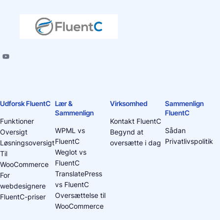
Udforsk FluentC
Lær &
Virksomhed
Sammenlign
Sammenlign
FluentC
Funktioner
Kontakt FluentC
WPML vs
Sådan
Oversigt
Begynd at
FluentC
Privatlivspolitik
Løsningsoversigt
oversætte i dag
Weglot vs
Til
FluentC
WooCommerce
TranslatePress
For
vs FluentC
webdesignere
Oversættelse til
FluentC-priser
WooCommerce