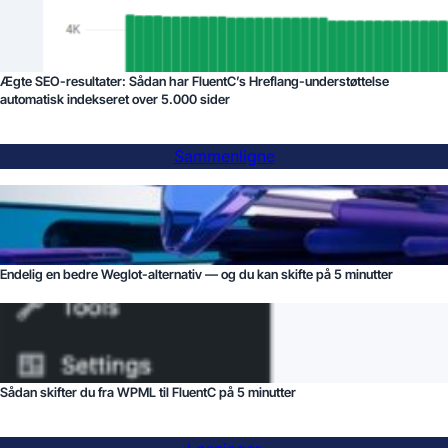
Ægte SEO-resultater: Sådan har FluentC’s Hreflang-understøttelse
automatisk indekseret over 5.000 sider
Sammenligne
Endelig en bedre Weglot-alternativ — og du kan skifte på 5 minutter
Sådan skifter du fra WPML til FluentC på 5 minutter