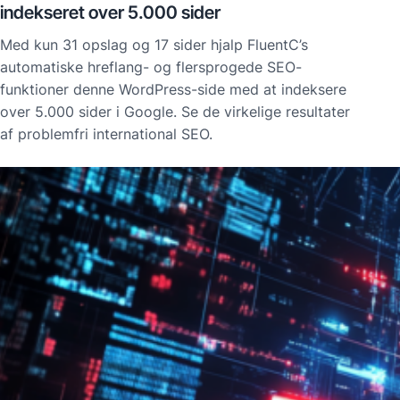
indekseret over 5.000 sider
Med kun 31 opslag og 17 sider hjalp FluentC’s
automatiske hreflang- og flersprogede SEO-
funktioner denne WordPress-side med at indeksere
over 5.000 sider i Google. Se de virkelige resultater
af problemfri international SEO.