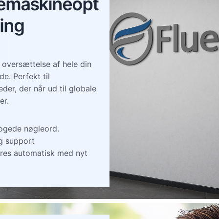
emaskineopt
ing
 oversættelse af hele din
e. Perfekt til
der, der når ud til globale
er.
rogede nøgleord.
g support
res automatisk med nyt