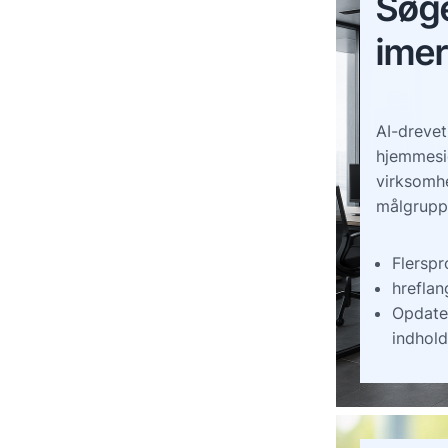
Søg
imer
AI-drevet
hjemmesid
virksomhe
målgrupp
Flersp
hreflan
Opdate
indhold