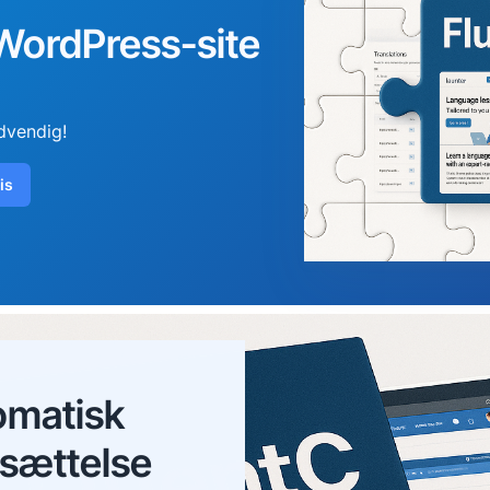
 WordPress-site
dvendig!
is
omatisk
sættelse