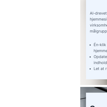
AI-drevet
hjemmesid
virksomhe
målgrupp
Én-klik
hjemme
Opdate
indhold
Let at 