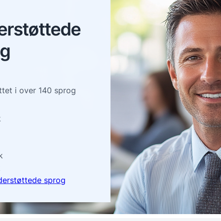
erstøttede
og
tet i over 140 sprog
k
k
k
derstøttede sprog