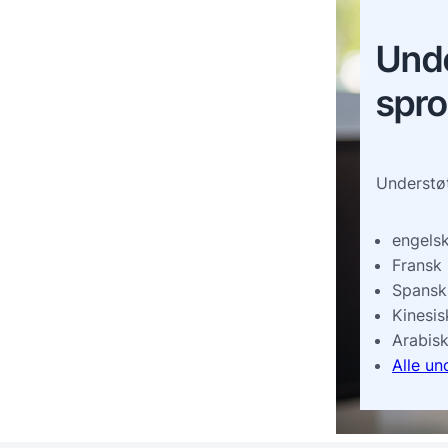
Und
spr
Understøt
engels
Fransk
Spansk
Kinesis
Arabis
Alle un