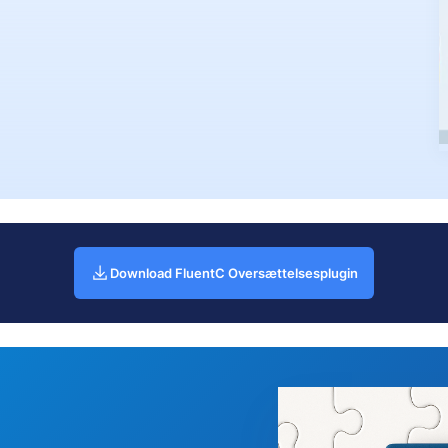
Download FluentC Oversættelsesplugin