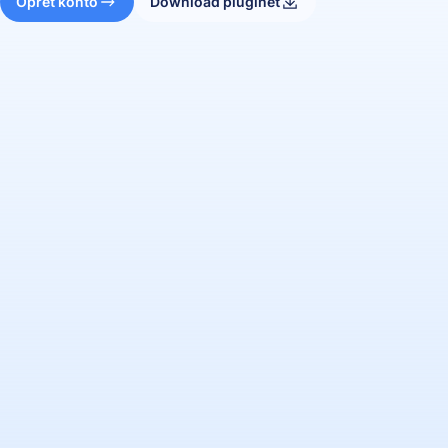
Opret konto
Download pluginet