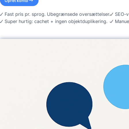
Opret konto
Fast pris pr. sprog. Ubegrænsede oversættelser.
SEO-ve
Super hurtig: cachet + ingen objektduplikering.
Manuel