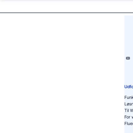
Udfo
Funk
Løsn
Til
For 
Flue