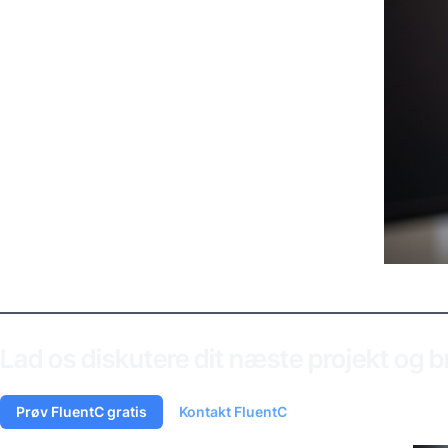
Lad os diskutere dit næste projekt og bri
Prøv FluentC gratis
Kontakt FluentC