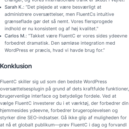
Sarah K.
: “Det plejede at være besværligt at
administrere oversættelser, men FluentCs intuitive
grænseflade gør det så nemt. Vores flersprogede
indhold er nu konsistent og af høj kvalitet."
Carlos M.
: “Takket være FluentC er vores sides ydeevne
forbedret dramatisk. Den sømløse integration med
WordPress er præcis, hvad vi havde brug for.”
Konklusion
FluentC skiller sig ud som den bedste WordPress
oversættelsesplugin på grund af dets kraftfulde funktioner,
brugervenlige interface og betydelige fordele. Ved at
vælge FluentC investerer du i et værktøj, der forbedrer din
hjemmesides ydeevne, forbedrer brugeroplevelsen og
styrker dine SEO-indsatser. Gå ikke glip af muligheden for
at nå et globalt publikum—prøv FluentC i dag og forvandl