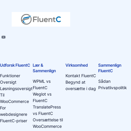
Udforsk FluentC
Lær &
Virksomhed
Sammenlign
Sammenlign
FluentC
Funktioner
Kontakt FluentC
WPML vs
Sådan
Oversigt
Begynd at
FluentC
Privatlivspolitik
Løsningsoversigt
oversætte i dag
Weglot vs
Til
FluentC
WooCommerce
TranslatePress
For
vs FluentC
webdesignere
Oversættelse til
FluentC-priser
WooCommerce