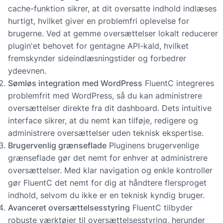
cache-funktion sikrer, at dit oversatte indhold indlæses
hurtigt, hvilket giver en problemfri oplevelse for
brugerne. Ved at gemme oversættelser lokalt reducerer
plugin'et behovet for gentagne API-kald, hvilket
fremskynder sideindlæsningstider og forbedrer
ydeevnen.
Sømløs integration med WordPress
FluentC integreres
problemfrit med WordPress, så du kan administrere
oversættelser direkte fra dit dashboard. Dets intuitive
interface sikrer, at du nemt kan tilføje, redigere og
administrere oversættelser uden teknisk ekspertise.
Brugervenlig grænseflade
Pluginens brugervenlige
grænseflade gør det nemt for enhver at administrere
oversættelser. Med klar navigation og enkle kontroller
gør FluentC det nemt for dig at håndtere flersproget
indhold, selvom du ikke er en teknisk kyndig bruger.
Avanceret oversættelsesstyring
FluentC tilbyder
robuste værktøjer til oversættelsesstyring, herunder