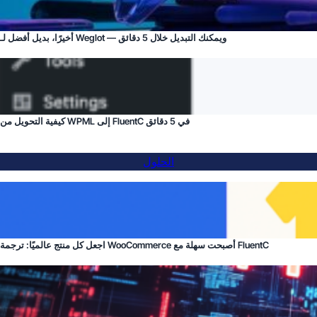
أخيرًا، بديل أفضل لـ Weglot — ويمكنك التبديل خلال 5 دقائق
كيفية التحويل من WPML إلى FluentC في 5 دقائق
الحلول
اجعل كل منتج عالميًا: ترجمة WooCommerce أصبحت سهلة مع FluentC