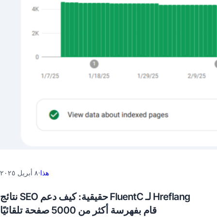
هذا
·
٨ أبريل ٢٠٢٥
نتائج SEO حقيقية: كيف دعم FluentC لـ Hreflang
قام بفهرسة أكثر من 5000 صفحة تلقائيًا