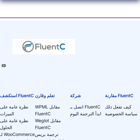
مقارنة FluentC
شركة
تعلم وقارن
استكشف FluentC
كيف تفعل ذلك
اتصل بـ FluentC
WPML مقابل
نظرة عامة على
سياسة الخصوصية
ابدأ الترجمة اليوم
FluentC
الميزات
Weglot مقابل
نظرة عامة على
FluentC
الحلول
ترجمة بريس
لـ WooCommerce