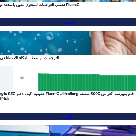
تخطي الترجمات لمحتوى معين باستخدام FluentC
سمات
الترجمات بواسطة الذكاء الاصطناعي
نتائج SEO حقيقية: كيف دعم FluentC لـ Hreflang قام بفهرسة أكثر من 5000 صفحة
تلقائيًا
يقارن