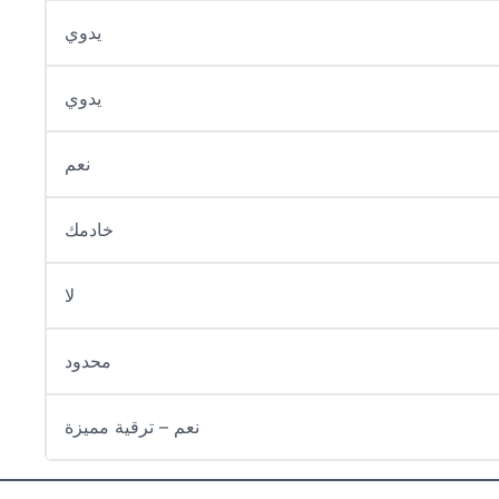
يدوي
يدوي
نعم
خادمك
لا
محدود
نعم – ترقية مميزة