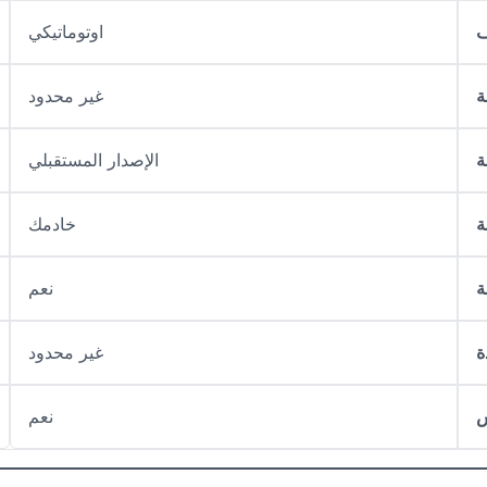
ف
اوتوماتيكي
ة
غير محدود
ة
الإصدار المستقبلي
ة
خادمك
ة
نعم
ة
غير محدود
س
نعم