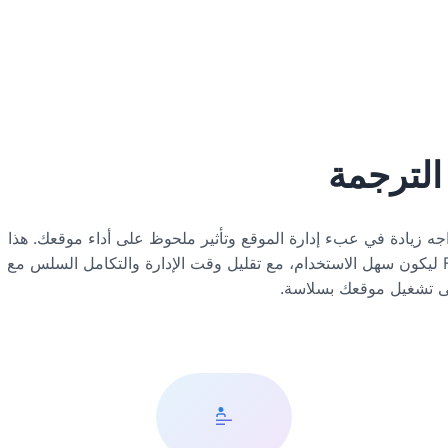
Transla قدرات ترجمة قوية، قد يكون استخدامه أكثر صعوبة مقارنة بالبدائل مثل FluentC. مع TranslatePress، قد تواجه زيادة في عبء إدارة الموقع وتأثير ملحوظ على أداء موقعك. هذا
يعني أن المزيد من الوقت والجهد يُبذل في الصيانة الروتينية والتحسين، مما قد يبطئ موقعك ويعقد سير عملك. في المقابل، صُمم FluentC ليكون سهل الاستخدام، مع تقليل وقت الإدارة والتكامل السلس مع