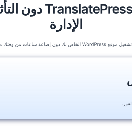
FluentC هو كل فوائد
الإدارة
ص بك دون إضاعة ساعات من وقتك مع FluentC
فور.