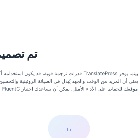
تم تصميم FluentC لتجنب مشاكل إدارة 
موقعك للحفاظ على الأداء الأمثل. يمكن أن يساعدك اختيار FluentC في تبسيط عملية الترجمة لديك، وتقليل مشكلات الإدارة، والحفاظ على تشغيل موقعك بسلاسة.