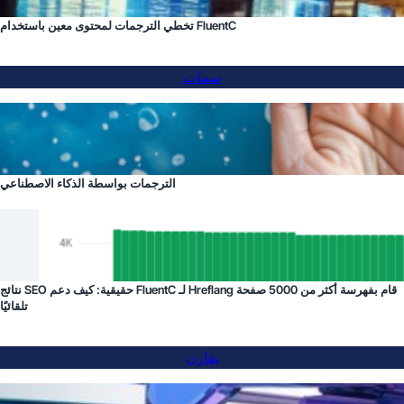
تخطي الترجمات لمحتوى معين باستخدام FluentC
سمات
الترجمات بواسطة الذكاء الاصطناعي
نتائج SEO حقيقية: كيف دعم FluentC لـ Hreflang قام بفهرسة أكثر من 5000 صفحة
تلقائيًا
يقارن