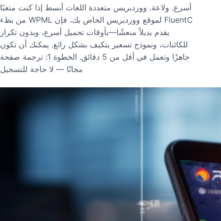
أسرع. ولاعة. ووردبريس متعددة اللغات أبسط إذا كنت متعبًا
من بطء WPML لموقع ووردبريس الخاص بك، فإن FluentC
يقدم بديلاً منعشًا—بأوقات تحميل أسرع، وبدون تكرار
للكائنات، ونموذج تسعير يتكيف بشكل رائع. يمكنك أن تكون
جاهزًا وتعمل في أقل من 5 دقائق. الخطوة 1: ترجمة صفحة
مجانًا — لا حاجة للتسجيل