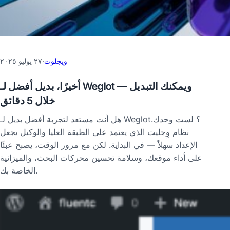
ويجلوت
·
٢٧ يوليو ٢٠٢٥
أخيرًا، بديل أفضل لـ Weglot — ويمكنك التبديل
خلال 5 دقائق
هل أنت مستعد لتجربة أفضل بديل لـ Weglot؟ لست وحدك.
نظام وِجليت الذي يعتمد على الطبقة العليا والوكيل يجعل
الإعداد سهلاً — في البداية. لكن مع مرور الوقت، يصبح عبئًا
على أداء موقعك، وسلامة تحسين محركات البحث، والميزانية
الخاصة بك.