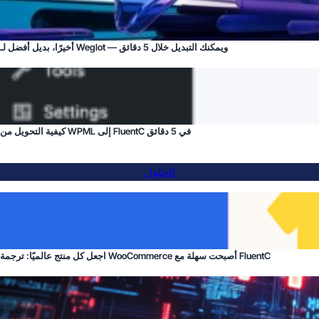
أخيرًا، بديل أفضل لـ Weglot — ويمكنك التبديل خلال 5 دقائق
كيفية التحويل من WPML إلى FluentC في 5 دقائق
الحلول
اجعل كل منتج عالميًا: ترجمة WooCommerce أصبحت سهلة مع FluentC