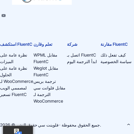
مقارنة FluentC
شركة
تعلم وقارن
استكشف FluentC
كيف تفعل ذلك
اتصل بـ FluentC
WPML مقابل
نظرة عامة على
سياسة الخصوصية
ابدأ الترجمة اليوم
FluentC
الميزات
Weglot مقابل
نظرة عامة على
FluentC
الحلول
ترجمة بريس
لـ WooCommerce
مقابل فلوانت سي
لمصممي الويب
الترجمة لـ
تسعير FluentC
WooCommerce
· جميع الحقوق محفوظة.
فلوينت سي
حقوق النشر © 2026