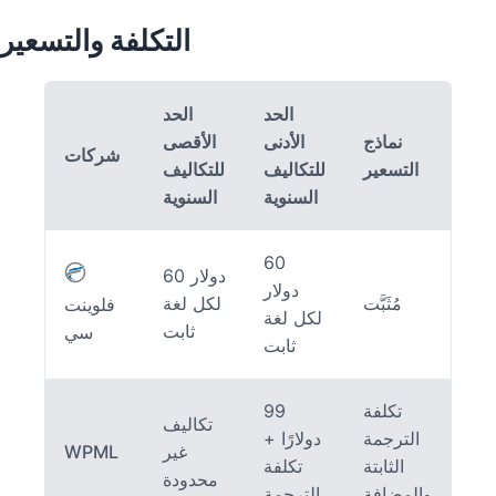
التكلفة والتسعير
الحد
الحد
نماذج
الأدنى
الأقصى
شركات
التسعير
للتكاليف
للتكاليف
السنوية
السنوية
60
60 دولار
دولار
مُثَبَّت
لكل لغة
فلوينت
لكل لغة
ثابت
سي
ثابت
تكلفة
99
تكاليف
الترجمة
دولارًا +
غير
WPML
الثابتة
تكلفة
محدودة
والمضافة
الترجمة