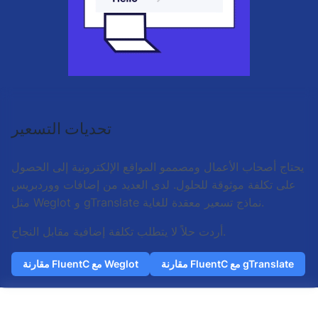
تحديات التسعير
يحتاج أصحاب الأعمال ومصممو المواقع الإلكترونية إلى الحصول
على تكلفة موثوقة للحلول. لدى العديد من إضافات ووردبريس
مثل Weglot و gTranslate نماذج تسعير معقدة للغاية.
أردت حلاً لا يتطلب تكلفة إضافية مقابل النجاح.
مقارنة FluentC مع gTranslate
مقارنة FluentC مع Weglot