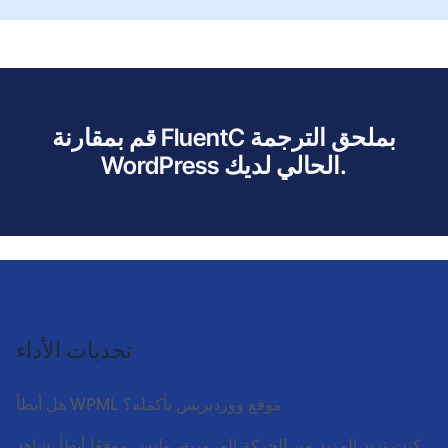
قم بمقارنة FluentC بملحق الترجمة
WordPress الحالي لديك.
تحديات الأداء
هل أبطأ WPML موقع ووردبريس بأكمله؟
كنت تريد المزيد من الحركة المرورية، وليس موقعًا أبطأ. شاهد