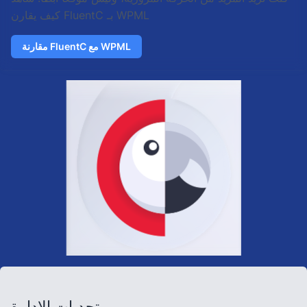
كيف يقارن FluentC بـ WPML
مقارنة FluentC مع WPML
تحديات الإدارة