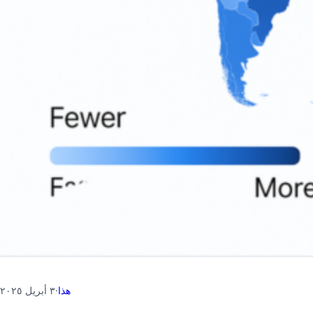
هذا
·
٣ أبريل ٢٠٢٥