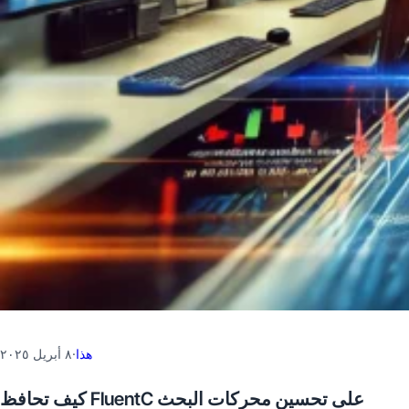
هذا
·
٨ أبريل ٢٠٢٥
كيف تحافظ FluentC على تحسين محركات البحث