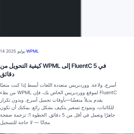
WPML
·
14 يوليو 2025
كيفية التحويل من WPML إلى FluentC في 5
دقائق
أسرع. ولاعة. ووردبريس متعددة اللغات أبسط إذا كنت متعبًا
من بطء WPML لموقع ووردبريس الخاص بك، فإن FluentC
يقدم بديلاً منعشًا—بأوقات تحميل أسرع، وبدون تكرار
للكائنات، ونموذج تسعير يتكيف بشكل رائع. يمكنك أن تكون
جاهزًا وتعمل في أقل من 5 دقائق. الخطوة 1: ترجمة صفحة
مجانًا — لا حاجة للتسجيل