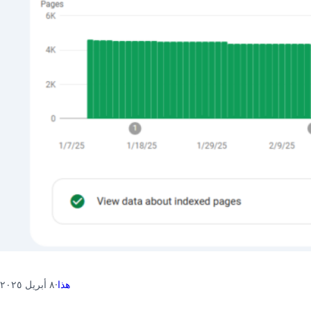
هذا
·
٨ أبريل ٢٠٢٥