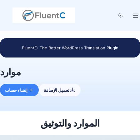
FluentC: The Better WordPress Translation Plugin
موارد
تحميل الإضافة
إنشاء حساب
الموارد والتوثيق