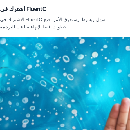
اشترك في FluentC
الاشتراك في FluentC سهل وبسيط. يستغرق الأمر بضع
خطوات فقط لإنهاء متاعب الترجمة