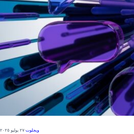
ويجلوت
·
٢٧ يوليو ٢٠٢٥