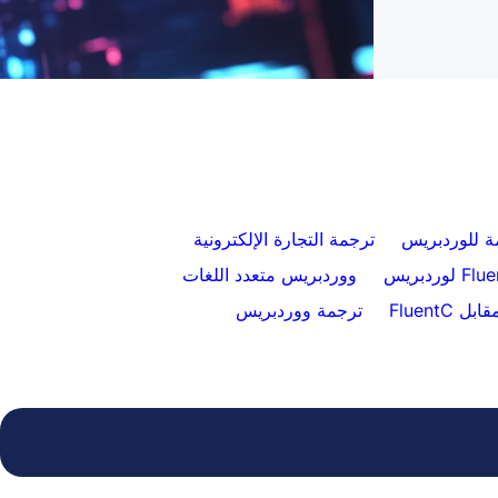
كيفية التحويل من WPML إلى FluentC في 5
ترجمة مواقع إلكترونية سهلة للعملاء
ة للوردبريس
ترجمة التجارة الإلكترونية
ووردبريس متعدد اللغات
ترجمة ووردبريس