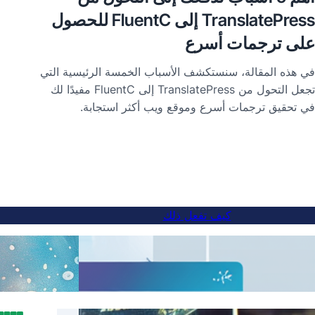
TranslatePress إلى FluentC للحصول
على ترجمات أسرع
في هذه المقالة، سنستكشف الأسباب الخمسة الرئيسية التي
تجعل التحول من TranslatePress إلى FluentC مفيدًا لك
في تحقيق ترجمات أسرع وموقع ويب أكثر استجابة.
كيف تفعل ذلك
كيفية إضافة محول لغة لمواقع الويب الفرعية
الترجم