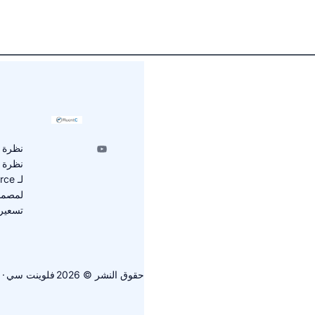
نظرة ع
نظرة 
لـ WooCommerce
لمصمم
تسعير luentC
حقوق النشر © 2026
فلوينت سي
· 