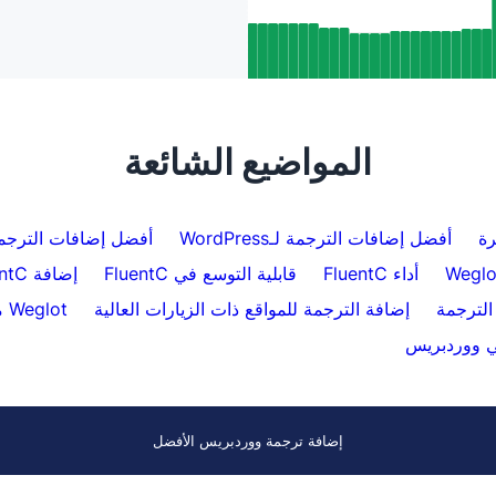
نتائج SEO حقيقية: كيف دعم FluentC لـ
Hreflang قام بفهرسة أكثر من 5000 صفحة
دقائق
المواضيع الشائعة
رة
أفضل إضافات الترجمة لـWordPress
أفضل إضافات الترجم
أداء FluentC
قابلية التوسع في FluentC
إضافة FluentC لوردبريس
 الترجمة
إضافة الترجمة للمواقع ذات الزيارات العالية
Weglot مقابل FluentC
ي ووردبريس
إضافة ترجمة ووردبريس الأفضل