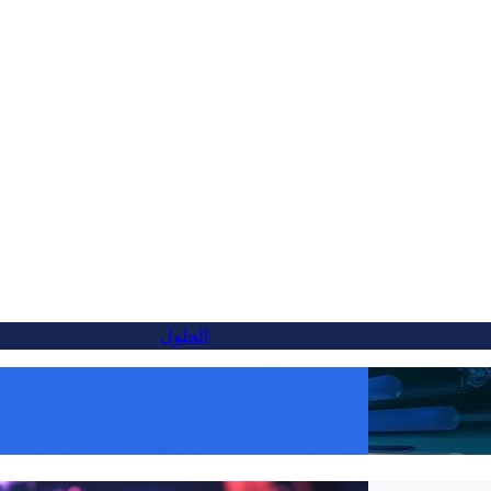
الحلول
أخيرًا، بديل أفضل لـ Weglot — ويمكنك التبديل
اجعل كل منتج عالميًا: ترجمة WooCommerce
أصبحت سهلة مع FluentC