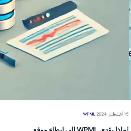
15 أغسطس 2024
·
WPML
لماذا يؤدي WPML إلى إبطاء موقع