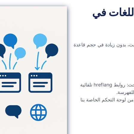
للغات في
حث، بدون زيادة في حجم قاعدة
صديق لمحركات البحث: روابط hreflang تلقائية
 من لوحة التحكم الخاصة بنا