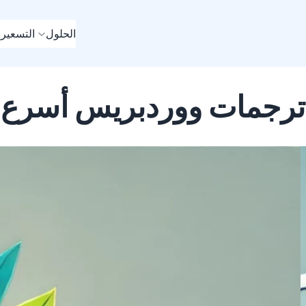
الحلول
التسعير
م
ترجمات ووردبريس أسرع