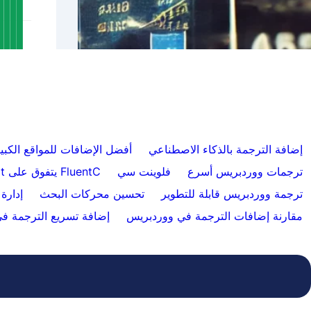
تخطي الترجمات لمحتوى معين باستخدام
FluentC
تلقائيًا
إضافة الترجمة بالذكاء الاصطناعي
أفضل الإضافات للمواقع الكبي
ترجمات ووردبريس أسرع
فلوينت سي
FluentC يتفوق على Weglot
ترجمة ووردبريس قابلة للتطوير
تحسين محركات البحث
إدارة
مقارنة إضافات الترجمة في ووردبريس
إضافة تسريع الترجمة ف