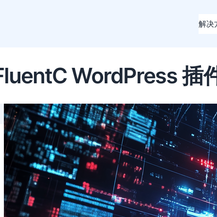
解决
FluentC WordPress 插