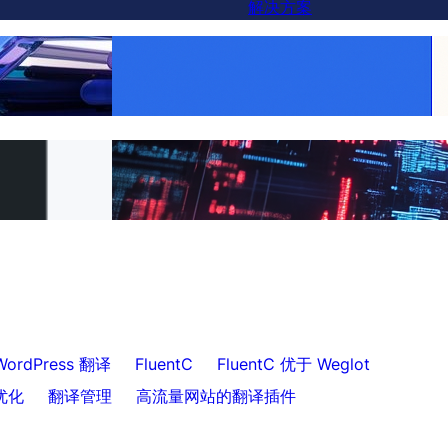
解决方案
lot替代方案——你
让每个产品走向全球：使用FluentC轻松实现
WooCommerce翻译
到FluentC
为客户提供轻松的网站翻译
ordPress 翻译
FluentC
FluentC 优于 Weglot
优化
翻译管理
高流量网站的翻译插件