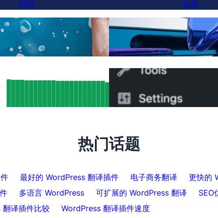
特征
比较
终于，有一个更好的Weg
智能翻译
可以在5分钟内切换
SEO结果：FluentC的Hreflang支持自
如何在5分钟内将WPML切换
引了5000多页
热门话题
插件
最好的 WordPress 翻译插件
电子商务翻译
更快的 W
插件
多语言 WordPress
可扩展的 WordPress 翻译
SEO
ss 翻译插件比较
WordPress 翻译插件速度