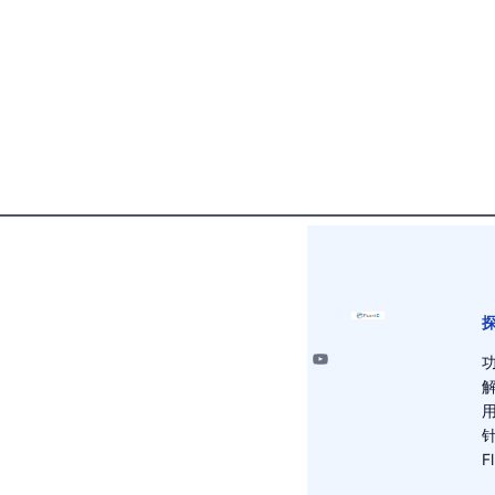
探
用
F