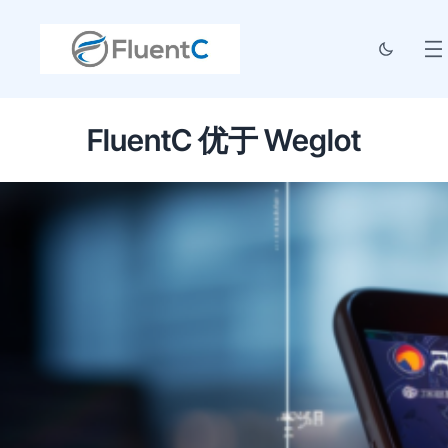
FluentC 优于 Weglot