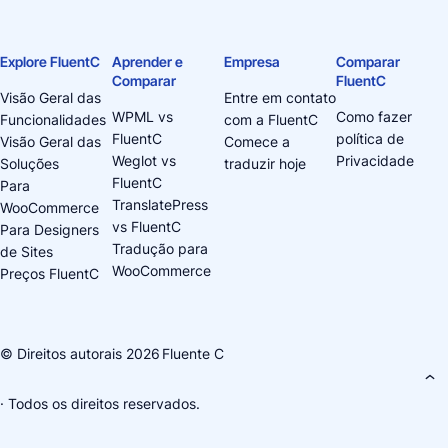
Explore FluentC
Aprender e
Empresa
Comparar
Comparar
FluentC
Visão Geral das
Entre em contato
WPML vs
Como fazer
Funcionalidades
com a FluentC
FluentC
política de
Visão Geral das
Comece a
Weglot vs
Privacidade
Soluções
traduzir hoje
FluentC
Para
TranslatePress
WooCommerce
vs FluentC
Para Designers
Tradução para
de Sites
WooCommerce
Preços FluentC
© Direitos autorais 2026
Fluente C
· Todos os direitos reservados.