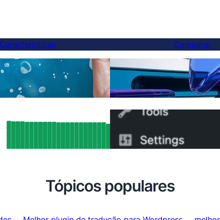
Características
Comparar
Finalmente, uma alternat
ções de IA
Weglot — E você pode tr
tados de SEO Reais: Como o Suporte
Como Trocar do WPML p
ang da FluentC Indexou
5 Minutos
maticamente Mais de 5.000 Páginas
Tópicos populares
des
Melhor plugin de tradução para Wordpress
melhor