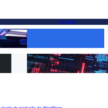
Soluções
iva melhor ao
Torne Cada Produto Global: Tradução
ocar em 5 minutos
WooCommerce Facilitada com FluentC
ara o FluentC em
Tradução de Site Sem Esforço para
Clientes
 plugin de tradução do WordPress