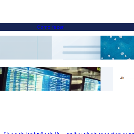
Como fazer
Como adicionar um alternador de idioma a
Tradu
sites em subdomínios
Resul
Ignorar traduções para conteúdo
Hrefl
específico com FluentC
Auto
Plugin de tradução de IA
melhor plugin para sites gran