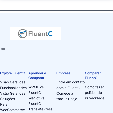
Explore FluentC
Aprender e
Empresa
Comparar
Comparar
FluentC
Visão Geral das
Entre em contato
WPML vs
Como fazer
Funcionalidades
com a FluentC
FluentC
política de
Visão Geral das
Comece a
Weglot vs
Privacidade
Soluções
traduzir hoje
FluentC
Para
TranslatePress
WooCommerce