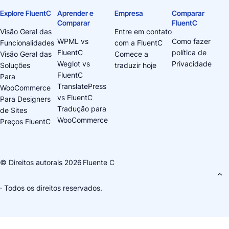
Explore FluentC
Aprender e
Empresa
Comparar
Comparar
FluentC
Visão Geral das
Entre em contato
WPML vs
Como fazer
Funcionalidades
com a FluentC
FluentC
política de
Visão Geral das
Comece a
Weglot vs
Privacidade
Soluções
traduzir hoje
FluentC
Para
TranslatePress
WooCommerce
vs FluentC
Para Designers
Tradução para
de Sites
WooCommerce
Preços FluentC
© Direitos autorais 2026
Fluente C
· Todos os direitos reservados.