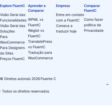
Explore FluentC
Aprender e
Empresa
Comparar
Comparar
FluentC
Visão Geral das
Entre em contato
WPML vs
Como fazer
Funcionalidades
com a FluentC
FluentC
política de
Visão Geral das
Comece a
Weglot vs
Privacidade
Soluções
traduzir hoje
FluentC
Para
TranslatePress
WooCommerce
vs FluentC
Para Designers
Tradução para
de Sites
WooCommerce
Preços FluentC
© Direitos autorais 2026
Fluente C
· Todos os direitos reservados.