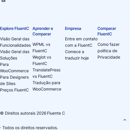
Explore FluentC
Aprender e
Empresa
Comparar
Comparar
FluentC
Visão Geral das
Entre em contato
WPML vs
Como fazer
Funcionalidades
com a FluentC
FluentC
política de
Visão Geral das
Comece a
Weglot vs
Privacidade
Soluções
traduzir hoje
FluentC
Para
TranslatePress
WooCommerce
vs FluentC
Para Designers
Tradução para
de Sites
WooCommerce
Preços FluentC
© Direitos autorais 2026
Fluente C
· Todos os direitos reservados.