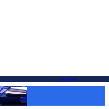
Soluções
iva melhor ao
Torne Cada Produto Global: Tradução
ocar em 5 minutos
WooCommerce Facilitada com FluentC