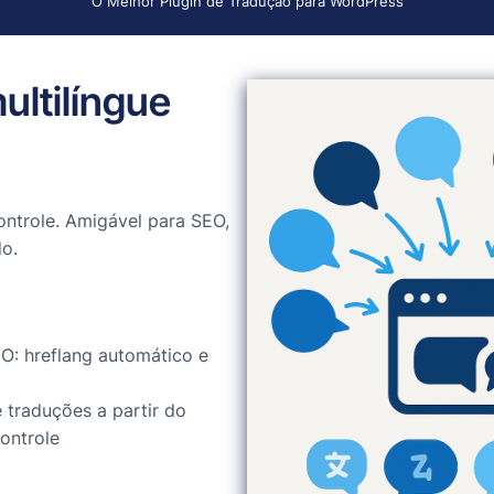
O Melhor Plugin de Tradução para WordPress
ultilíngue
ntrole. Amigável para SEO,
o.
O: hreflang automático e
 traduções a partir do
ontrole