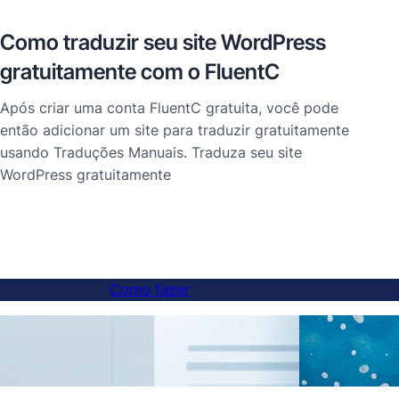
Como traduzir seu site WordPress
gratuitamente com o FluentC
Após criar uma conta FluentC gratuita, você pode
então adicionar um site para traduzir gratuitamente
usando Traduções Manuais. Traduza seu site
WordPress gratuitamente
Como fazer
Como adicionar um alternador de idioma a
Tradu
sites em subdomínios