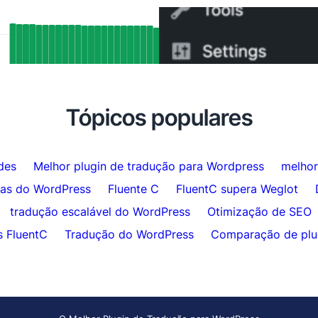
tados de SEO Reais: Como o Suporte
Como Trocar do WPML p
ang da FluentC Indexou
5 Minutos
maticamente Mais de 5.000 Páginas
Tópicos populares
des
Melhor plugin de tradução para Wordpress
melhor
das do WordPress
Fluente C
FluentC supera Weglot
tradução escalável do WordPress
Otimização de SEO
s FluentC
Tradução do WordPress
Comparação de plu