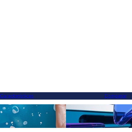
Características
Comparar
Finalmente, uma alternat
ções de IA
Weglot — E você pode tr