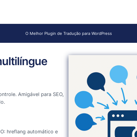
O Melhor Plugin de Tradução para WordPress
ultilíngue
ntrole. Amigável para SEO,
o.
O: hreflang automático e