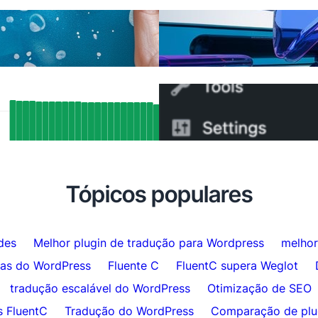
Finalmente, uma alternat
ções de IA
Weglot — E você pode tr
tados de SEO Reais: Como o Suporte
Como Trocar do WPML p
ang da FluentC Indexou
5 Minutos
maticamente Mais de 5.000 Páginas
Tópicos populares
des
Melhor plugin de tradução para Wordpress
melhor
das do WordPress
Fluente C
FluentC supera Weglot
tradução escalável do WordPress
Otimização de SEO
s FluentC
Tradução do WordPress
Comparação de plu