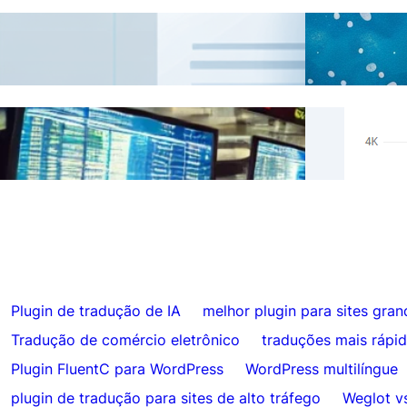
Como adicionar um alternador de idioma a
Tradu
sites em subdomínios
Resul
Ignorar traduções para conteúdo
Hrefl
específico com FluentC
Auto
Plugin de tradução de IA
melhor plugin para sites gran
Tradução de comércio eletrônico
traduções mais rápi
Plugin FluentC para WordPress
WordPress multilíngue
plugin de tradução para sites de alto tráfego
Weglot v