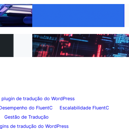
iva melhor ao
Torne Cada Produto Global: Tradução
ocar em 5 minutos
WooCommerce Facilitada com FluentC
ara o FluentC em
Tradução de Site Sem Esforço para
Clientes
 plugin de tradução do WordPress
Desempenho do FluentC
Escalabilidade FluentC
Gestão de Tradução
gins de tradução do WordPress