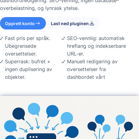
dashbordredigering. SEO-vennlig, ingen database-
overbelastning, og lynrask ytelse.
Opprett konto
Last ned pluginen
Fast pris per språk.
SEO-vennlig: automatisk
Ubegrensede
hreflang og indekserbare
oversettelser.
URL-er.
Superrask: bufret +
Manuell redigering av
ingen duplisering av
oversettelser fra
objekter.
dashbordet vårt