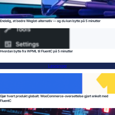
Endelig, et bedre Weglot-alternativ — og du kan bytte på 5 minutter
Hvordan bytte fra WPML til FluentC på 5 minutter
Løsninger
Gjør hvert produkt globalt: WooCommerce-oversettelse gjort enkelt med
FluentC