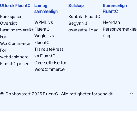
Utforsk FluentC
Lær og
Selskap
Sammenlign
sammenlign
FluentC
Funksjoner
Kontakt FluentC
WPML vs
Hvordan
Oversikt
Begynn å
FluentC
Personvernerklæ
Løsningsoversikt
oversette i dag
Weglot vs
ring
For
FluentC
WooCommerce
TranslatePress
For
vs FluentC
webdesignere
Oversettelse for
FluentC-priser
WooCommerce
© Opphavsrett 2026
FluentC
· Alle rettigheter forbeholdt.