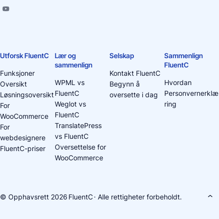
Utforsk FluentC
Lær og
Selskap
Sammenlign
sammenlign
FluentC
Funksjoner
Kontakt FluentC
WPML vs
Hvordan
Oversikt
Begynn å
FluentC
Personvernerklæ
Løsningsoversikt
oversette i dag
Weglot vs
ring
For
FluentC
WooCommerce
TranslatePress
For
vs FluentC
webdesignere
Oversettelse for
FluentC-priser
WooCommerce
© Opphavsrett 2026
FluentC
· Alle rettigheter forbeholdt.