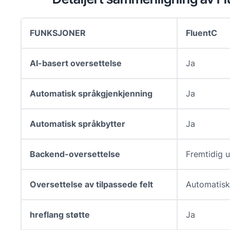
FUNKSJONER
FluentC
AI-basert oversettelse
Ja
Automatisk språkgjenkjenning
Ja
Automatisk språkbytter
Ja
Backend-oversettelse
Fremtidig u
Oversettelse av tilpassede felt
Automatisk
hreflang støtte
Ja