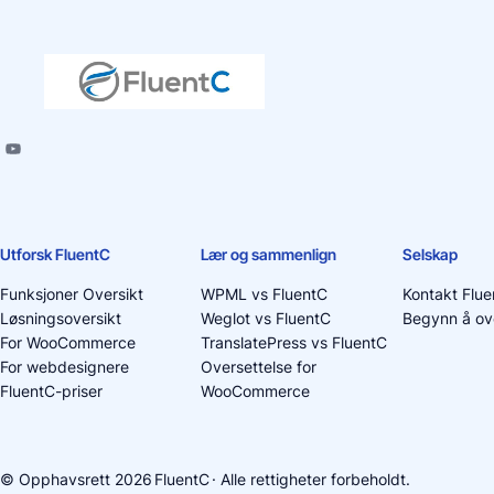
Utforsk FluentC
Lær og sammenlign
Selskap
Funksjoner Oversikt
WPML vs FluentC
Kontakt Flue
Løsningsoversikt
Weglot vs FluentC
Begynn å ove
For WooCommerce
TranslatePress vs FluentC
For webdesignere
Oversettelse for
FluentC-priser
WooCommerce
© Opphavsrett 2026
FluentC
· Alle rettigheter forbeholdt.