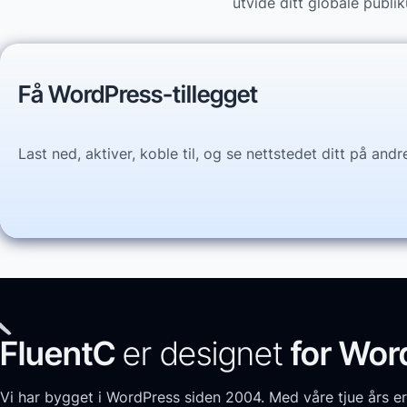
utvide ditt globale publi
Få WordPress-tillegget
Last ned, aktiver, koble til, og se nettstedet ditt på and
FluentC
er designet
for Wor
Vi har bygget i WordPress siden 2004. Med våre tjue års er