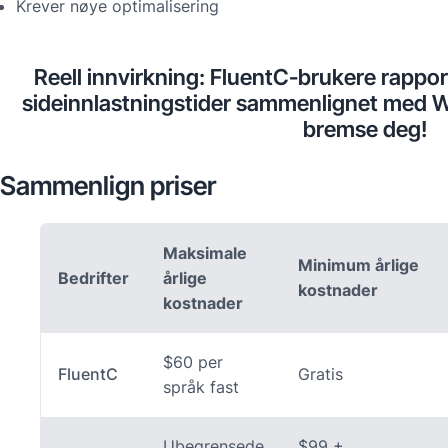
Krever nøye optimalisering
Reell innvirkning: FluentC-brukere rappor
sideinnlastningstider sammenlignet med WP
bremse deg!
Sammenlign priser
Maksimale
Minimum årlige
Bedrifter
årlige
kostnader
kostnader
$60 per
FluentC
Gratis
språk fast
Ubegrensede
$99 +