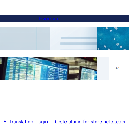
Hvordan
Hvordan legge til en språkvelger på
AI-ov
underdomene-nettsteder
Ekte 
Hopp over oversettelser for spesifikt
Hrefl
innhold med FluentC
5000
AI Translation Plugin
beste plugin for store nettsteder