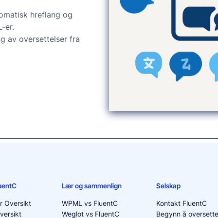
omatisk hreflang og
-er.
g av oversettelser fra
luentC
Lær og sammenlign
Selskap
r Oversikt
WPML vs FluentC
Kontakt FluentC
versikt
Weglot vs FluentC
Begynn å oversette