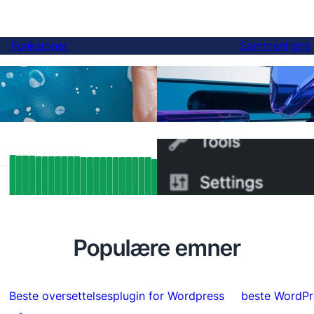
Funksjoner
Sammenligne
Endelig, et bedre Weglot
ersettelser
du kan bytte på 5 minutt
SEO-resultater: Hvordan FluentC’s
Hvordan bytte fra WPML t
ang-støtte automatisk indekserte over
minutter
 sider
Populære emner
Beste oversettelsesplugin for Wordpress
beste WordPr