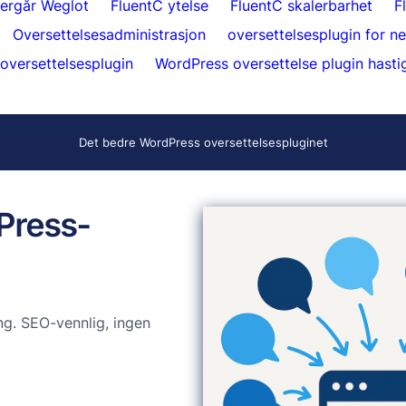
ergår Weglot
FluentC ytelse
FluentC skalerbarhet
F
Oversettelsesadministrasjon
oversettelsesplugin for n
versettelsesplugin
WordPress oversettelse plugin hasti
Det bedre WordPress oversettelsespluginet
dPress-
g. SEO-vennlig, ingen