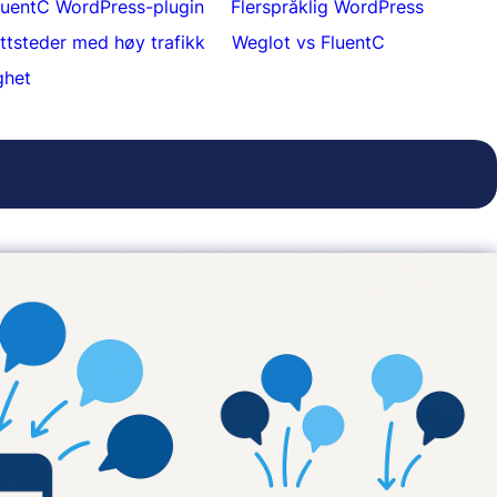
luentC WordPress-plugin
Flerspråklig WordPress
ettsteder med høy trafikk
Weglot vs FluentC
ghet