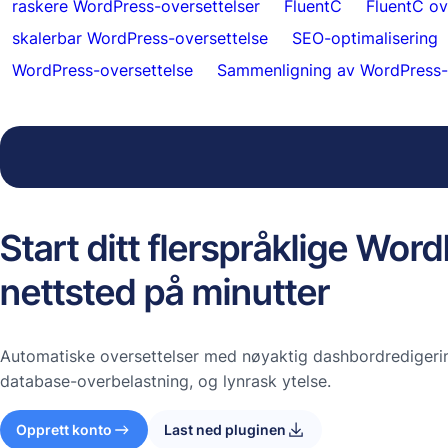
raskere WordPress-oversettelser
FluentC
FluentC ov
skalerbar WordPress-oversettelse
SEO-optimalisering
WordPress-oversettelse
Sammenligning av WordPress-o
Start ditt flerspråklige Wor
nettsted på minutter
Automatiske oversettelser med nøyaktig dashbordredigerin
database-overbelastning, og lynrask ytelse.
Opprett konto
Last ned pluginen