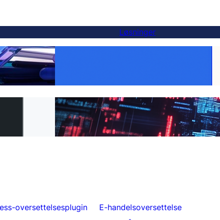
Løsninger
Gjør hvert produkt globalt:
-alternativ — og
WooCommerce-oversettelse gjort enkelt
er
med FluentC
il FluentC på 5
Uanstrengt nettsideoversettelse for kunder
ess-oversettelsesplugin
E-handelsoversettelse