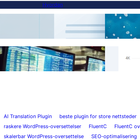
Hvordan
Hvordan legge til en språkvelger på
AI-ov
underdomene-nettsteder
Ekte 
Hopp over oversettelser for spesifikt
Hrefl
innhold med FluentC
5000
AI Translation Plugin
beste plugin for store nettsteder
raskere WordPress-oversettelser
FluentC
FluentC ov
skalerbar WordPress-oversettelse
SEO-optimalisering