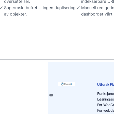
oversettelser.
indekserbare URL
Superrask: bufret + ingen duplisering
Manuell redigerin
av objekter.
dashbordet vårt
Utforsk F
Funksjone
Løsningso
For WooC
For webde