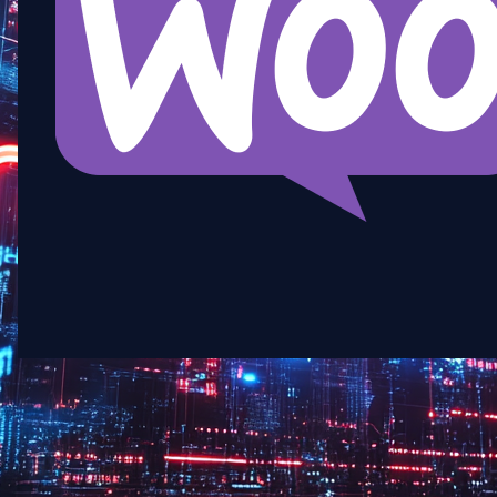
4. mars 2025
·
WooCommerce-løsninger
Hvorfor e-handelssider trenger