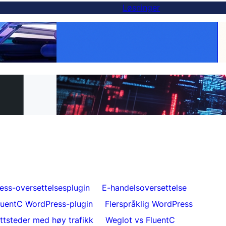
Løsninger
Gjør hvert produkt globalt:
-alternativ — og
WooCommerce-oversettelse gjort enkelt
er
med FluentC
il FluentC på 5
Uanstrengt nettsideoversettelse for kunder
ess-oversettelsesplugin
E-handelsoversettelse
luentC WordPress-plugin
Flerspråklig WordPress
ettsteder med høy trafikk
Weglot vs FluentC