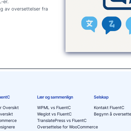
-er.
g av oversettelser fra
luentC
Lær og sammenlign
Selskap
r Oversikt
WPML vs FluentC
Kontakt FluentC
versikt
Weglot vs FluentC
Begynn å oversette
ommerce
TranslatePress vs FluentC
signere
Oversettelse for WooCommerce