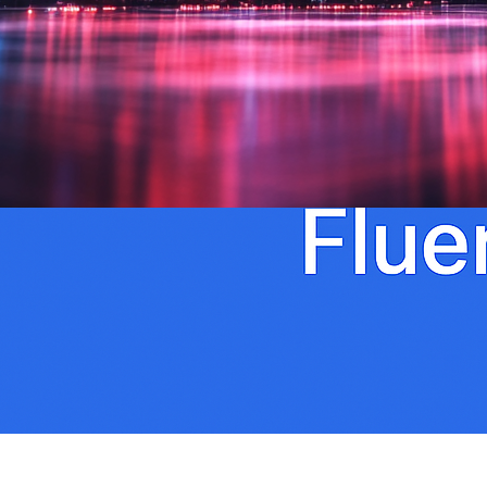
flerspråklig SEO
I dagens globale marked står e-handelsbedrifter
overfor enestående muligheter til å nå kunder over
hele verden. Men denne globale rekkevidden
kommer med sitt eget sett av utfordringer—særlig
når det gjelder synlighet i internasjonale markeder.
Dette er stedet der flerspråklig SEO blir ikke bare
fordelaktig, men essensielt for e-handlessuksess.