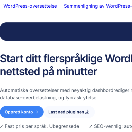
WordPress-oversettelse
Sammenligning av WordPress-o
Start ditt flerspråklige Wor
nettsted på minutter
Automatiske oversettelser med nøyaktig dashbordredigerin
database-overbelastning, og lynrask ytelse.
Opprett konto
Last ned pluginen
Fast pris per språk. Ubegrensede
SEO-vennlig: aut