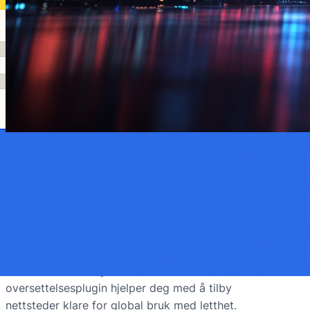
2. april 2025
·
Webdesignløsninger
Uanstrengt nettsideoversettelse for
kunder
Webdesignere – tilbyr flerspråklige WordPress-
nettsteder uten bryet. Lær hvordan FluentC’s
oversettelsesplugin hjelper deg med å tilby
nettsteder klare for global bruk med letthet.