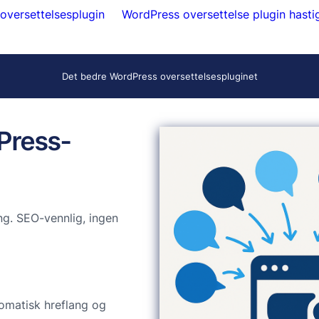
versettelsesplugin
WordPress oversettelse plugin hasti
Det bedre WordPress oversettelsespluginet
dPress-
g. SEO-vennlig, ingen
omatisk hreflang og