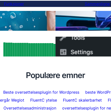
Funksjoner
Sammenligne
Endelig, et bedre Weglot
ersettelser
du kan bytte på 5 minutt
SEO-resultater: Hvordan FluentC’s
Hvordan bytte fra WPML t
ang-støtte automatisk indekserte over
minutter
 sider
Populære emner
Beste oversettelsesplugin for Wordpress
beste WordPr
ergår Weglot
FluentC ytelse
FluentC skalerbarhet
F
Oversettelsesadministrasjon
oversettelsesplugin for n