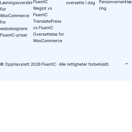
FluentC
Personvernerklæ
Løsningsoversikt
oversette i dag
Weglot vs
ring
For
FluentC
WooCommerce
TranslatePress
For
vs FluentC
webdesignere
Oversettelse for
FluentC-priser
WooCommerce
© Opphavsrett 2026
FluentC
· Alle rettigheter forbeholdt.