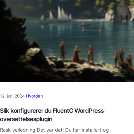
12. juni 2024
·
Hvordan
Slik konfigurerer du FluentC WordPress-
oversettelsesplugin
Rask veiledning Det var det! Du har installert og