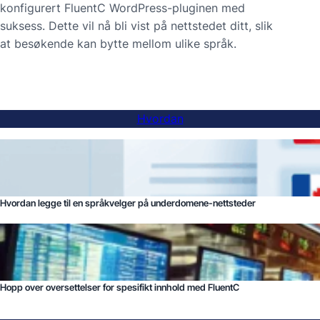
konfigurert FluentC WordPress-pluginen med
suksess. Dette vil nå bli vist på nettstedet ditt, slik
at besøkende kan bytte mellom ulike språk.
Hvordan
Hvordan legge til en språkvelger på underdomene-nettsteder
Hopp over oversettelser for spesifikt innhold med FluentC