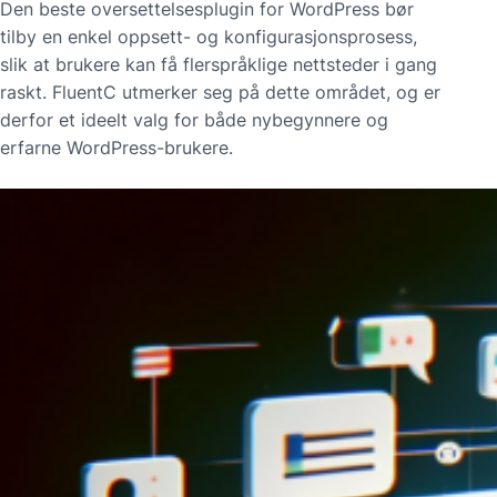
Den beste oversettelsesplugin for WordPress bør
tilby en enkel oppsett- og konfigurasjonsprosess,
slik at brukere kan få flerspråklige nettsteder i gang
raskt. FluentC utmerker seg på dette området, og er
derfor et ideelt valg for både nybegynnere og
erfarne WordPress-brukere.