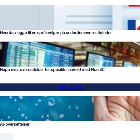
Hvordan legge til en språkvelger på underdomene-nettsteder
Hopp over oversettelser for spesifikt innhold med FluentC
Funksjoner
AI-oversettelser