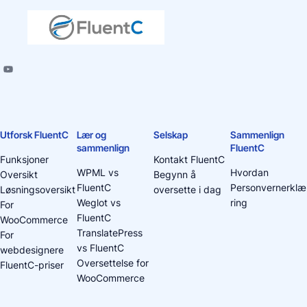
Utforsk FluentC
Lær og
Selskap
Sammenlign
sammenlign
FluentC
Funksjoner
Kontakt FluentC
WPML vs
Hvordan
Oversikt
Begynn å
FluentC
Personvernerklæ
Løsningsoversikt
oversette i dag
Weglot vs
ring
For
FluentC
WooCommerce
TranslatePress
For
vs FluentC
webdesignere
Oversettelse for
FluentC-priser
WooCommerce