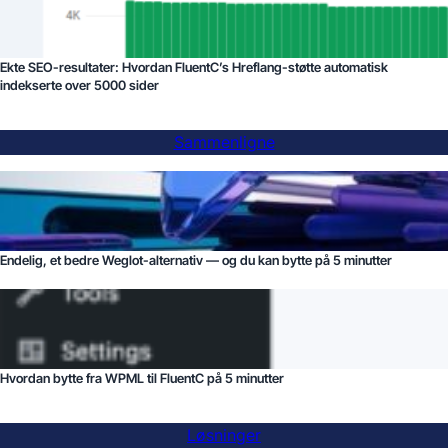
Ekte SEO-resultater: Hvordan FluentC’s Hreflang-støtte automatisk
indekserte over 5000 sider
Sammenligne
Endelig, et bedre Weglot-alternativ — og du kan bytte på 5 minutter
Hvordan bytte fra WPML til FluentC på 5 minutter
Løsninger