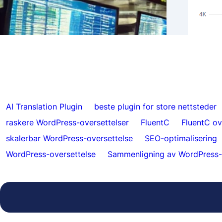
Ekte 
Hopp over oversettelser for spesifikt
Hrefl
innhold med FluentC
5000
AI Translation Plugin
beste plugin for store nettsteder
raskere WordPress-oversettelser
FluentC
FluentC ov
skalerbar WordPress-oversettelse
SEO-optimalisering
WordPress-oversettelse
Sammenligning av WordPress-o