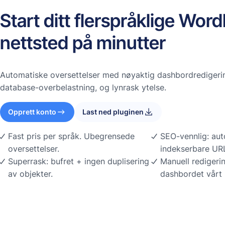
Start ditt flerspråklige Wor
nettsted på minutter
Automatiske oversettelser med nøyaktig dashbordredigerin
database-overbelastning, og lynrask ytelse.
Opprett konto
Last ned pluginen
Fast pris per språk. Ubegrensede
SEO-vennlig: aut
oversettelser.
indekserbare URL
Superrask: bufret + ingen duplisering
Manuell redigerin
av objekter.
dashbordet vårt