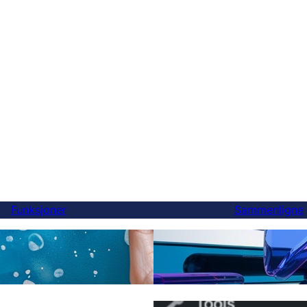
Funksjoner
Sammenligne
Endelig, et bedre Weglot
ersettelser
du kan bytte på 5 minutt