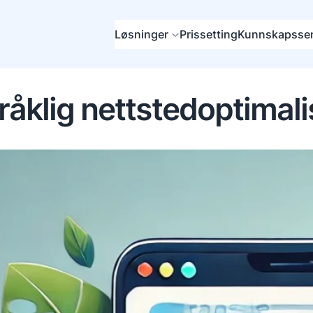
Løsninger
Prissetting
Kunnskapssen
pråklig nettstedoptimali