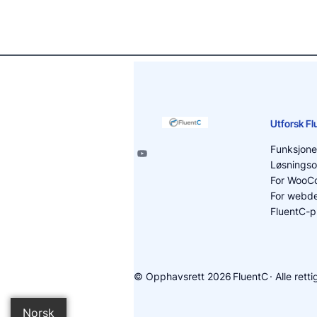
Utforsk F
Funksjone
Løsningso
For WooC
For webde
FluentC-p
© Opphavsrett 2026
FluentC
· Alle rett
Norsk