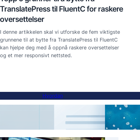
TranslatePress til FluentC for raskere
oversettelser
I denne artikkelen skal vi utforske de fem viktigste
grunnene til at bytte fra TranslatePress til FluentC
kan hjelpe deg med å oppnå raskere oversettelser
og et mer responsivt nettsted.
Hvordan
Hvordan legge til en språkvelger på
AI-ov
underdomene-nettsteder