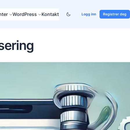
ter
WordPress
Kontakt
Logg inn
Registrer deg
sering