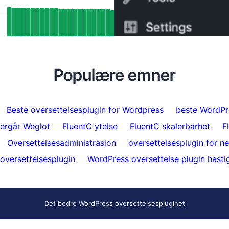
SEO-resultater: Hvordan FluentC’s
Hvordan bytte fra WPML t
ang-støtte automatisk indekserte over
minutter
 sider
Populære emner
Beste oversettelsesplugin for Wordpress
beste WordPr
ergår Weglot
FluentC ytelse
FluentC skalerbarhet
F
Oversettelsesadministrasjon
oversettelsesplugin for n
versettelsesplugin
WordPress oversettelse plugin hasti
Det bedre WordPress oversettelsespluginet