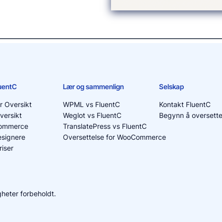
luentC
Lær og sammenlign
Selskap
r Oversikt
WPML vs FluentC
Kontakt FluentC
versikt
Weglot vs FluentC
Begynn å oversette
ommerce
TranslatePress vs FluentC
signere
Oversettelse for WooCommerce
riser
igheter forbeholdt.