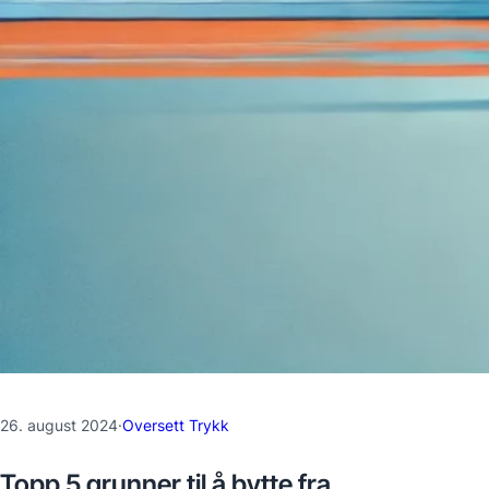
26. august 2024
·
Oversett Trykk
Topp 5 grunner til å bytte fra