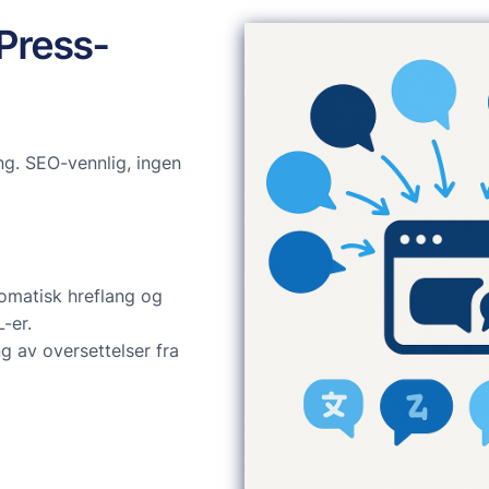
dPress-
g. SEO-vennlig, ingen
omatisk hreflang og
-er.
g av oversettelser fra