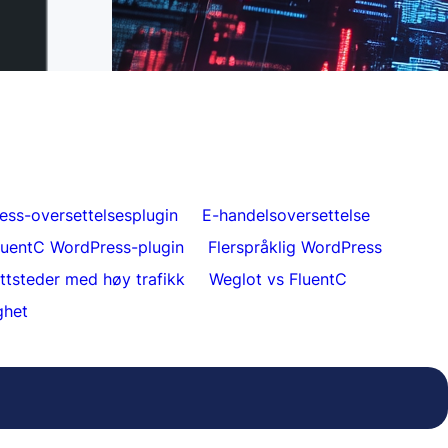
il FluentC på 5
Uanstrengt nettsideoversettelse for kunder
ess-oversettelsesplugin
E-handelsoversettelse
luentC WordPress-plugin
Flerspråklig WordPress
ettsteder med høy trafikk
Weglot vs FluentC
ghet