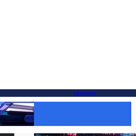
Løsninger
Gjør hvert produkt globalt:
-alternativ — og
WooCommerce-oversettelse gjort enkelt
er
med FluentC