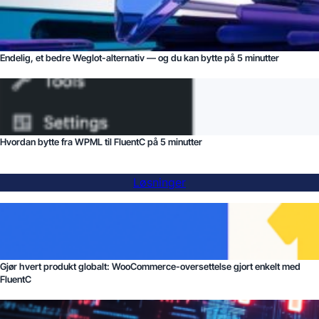
Endelig, et bedre Weglot-alternativ — og du kan bytte på 5 minutter
Hvordan bytte fra WPML til FluentC på 5 minutter
Løsninger
Gjør hvert produkt globalt: WooCommerce-oversettelse gjort enkelt med
FluentC