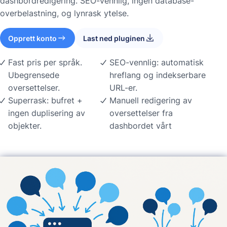
dashbordredigering. SEO-vennlig, ingen database-
overbelastning, og lynrask ytelse.
Opprett konto
Last ned pluginen
Fast pris per språk.
SEO-vennlig: automatisk
Ubegrensede
hreflang og indekserbare
oversettelser.
URL-er.
Superrask: bufret +
Manuell redigering av
ingen duplisering av
oversettelser fra
objekter.
dashbordet vårt