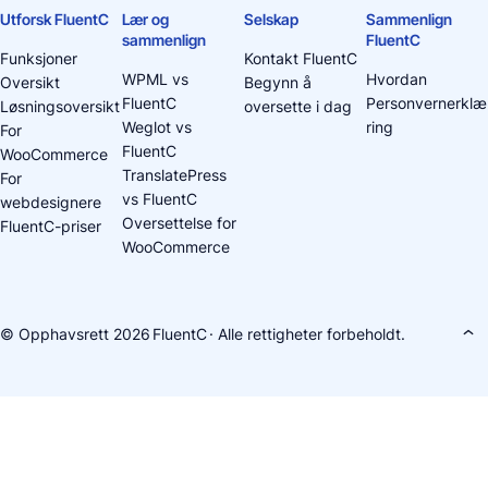
Utforsk FluentC
Lær og
Selskap
Sammenlign
sammenlign
FluentC
Funksjoner
Kontakt FluentC
WPML vs
Hvordan
Oversikt
Begynn å
FluentC
Personvernerklæ
Løsningsoversikt
oversette i dag
Weglot vs
ring
For
FluentC
WooCommerce
TranslatePress
For
vs FluentC
webdesignere
Oversettelse for
FluentC-priser
WooCommerce
© Opphavsrett 2026
FluentC
· Alle rettigheter forbeholdt.