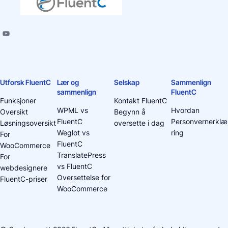
Utforsk FluentC
Lær og
Selskap
Sammenlign
sammenlign
FluentC
Funksjoner
Kontakt FluentC
WPML vs
Hvordan
Oversikt
Begynn å
FluentC
Personvernerklæ
Løsningsoversikt
oversette i dag
Weglot vs
ring
For
FluentC
WooCommerce
TranslatePress
For
vs FluentC
webdesignere
Oversettelse for
FluentC-priser
WooCommerce