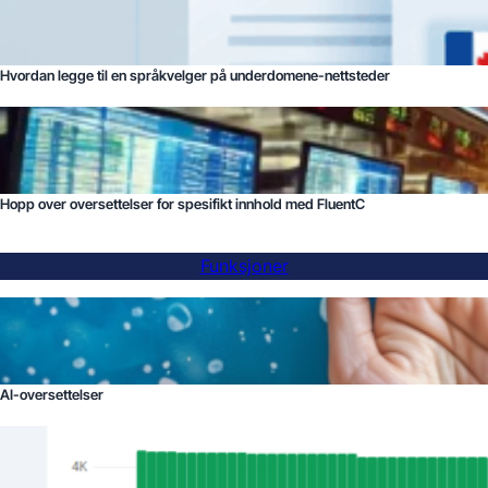
Hvordan legge til en språkvelger på underdomene-nettsteder
Hopp over oversettelser for spesifikt innhold med FluentC
Funksjoner
AI-oversettelser