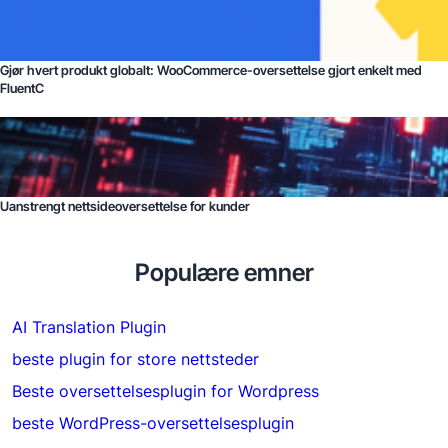
Gjør hvert produkt globalt: WooCommerce-oversettelse gjort enkelt med
FluentC
Uanstrengt nettsideoversettelse for kunder
Populære emner
AI Translation Plugin
beste plugin for store nettsteder
Beste oversettelsesplugin for Wordpress
beste WordPress-oversettelsesplugin