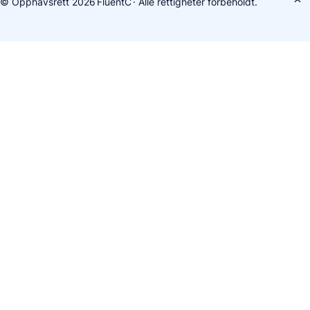
© Opphavsrett 2026
FluentC
· Alle rettigheter forbeholdt.