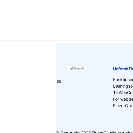
Udforsk F
Funktione
Løsningso
Til WooC
For webde
FluentC-pr
© Copyright 2026
FluentC
· Alle rettig