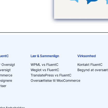
luentC
Lær & Sammenlign
Virksomhed
r Oversigt
WPML vs FluentC
Kontakt FluentC
versigt
Weglot vs FluentC
Begynd at oversætt
ommerce
TranslatePress vs FluentC
signere
Oversættelse til WooCommerce
iser
heder forbeholdes.