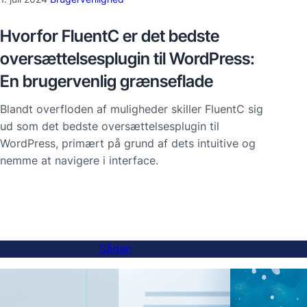
Hvorfor FluentC er det bedste
oversættelsesplugin til WordPress:
En brugervenlig grænseflade
Blandt overfloden af muligheder skiller FluentC sig
ud som det bedste oversættelsesplugin til
WordPress, primært på grund af dets intuitive og
nemme at navigere i interface.
Sådan
Sådan tilføjes en sprogskifter til
AI-ov
underdomænewebsteder