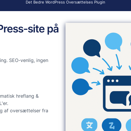
Det Bedre WordPress Oversættelses Plugin
Press-site på
ng. SEO-venlig, ingen
matisk hreflang &
'er.
g af oversættelser fra
d