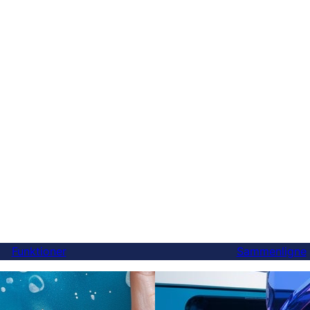
Funktioner
Sammenligne
Endelig en bedre Weglot
ersættelser
du kan skifte på 5 minutt