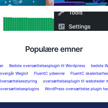
SEO-resultater: Sådan har FluentC’s
Sådan skifter du fra WPM
ang-understøttelse automatisk
minutter
seret over 5.000 sider
Populære emner
er
Bedste oversættelsesplugin til Wordpress
bedste W
 overgår Weglot
FluentC ydeevne
FluentC skalerbarhe
Oversættelsesstyring
oversættelsesplugin til websteder m
oversættelsesplugins
WordPress oversættelse plugin ha