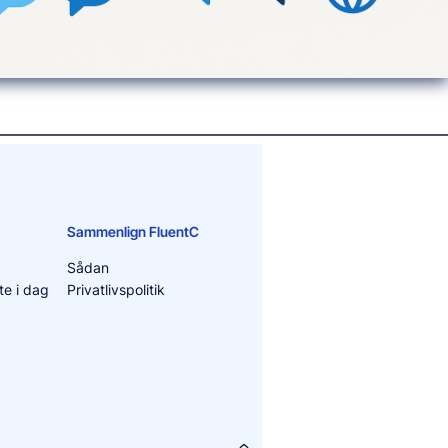
Sammenlign FluentC
Sådan
e i dag
Privatlivspolitik