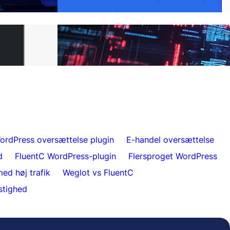
L til FluentC på 5
Ubesværet hjemmesideoversættelse for
kunder
ordPress oversættelse plugin
E-handel oversættelse
d
FluentC WordPress-plugin
Flersproget WordPress
ed høj trafik
Weglot vs FluentC
stighed