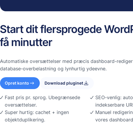
Start dit flersprogede Word
få minutter
Automatiske oversættelser med præcis dashboard-redigeri
database-overbelastning og lynhurtig ydeevne.
Opret konto
Download pluginet
Fast pris pr. sprog. Ubegrænsede
SEO-venlig: auto
oversættelser.
indekserbare URL
Super hurtig: cachet + ingen
Manuel redigerin
objektduplikering.
vores dashboar