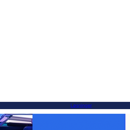
Løsninger
-alternativ — og
Gør hvert produkt globalt: WooCommerce-
er
oversættelse gjort nemt med FluentC