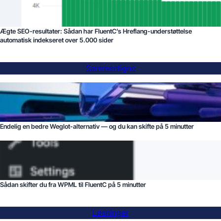
Ægte SEO-resultater: Sådan har FluentC’s Hreflang-understøttelse
automatisk indekseret over 5.000 sider
Sammenligne
Endelig en bedre Weglot-alternativ — og du kan skifte på 5 minutter
Sådan skifter du fra WPML til FluentC på 5 minutter
Løsninger