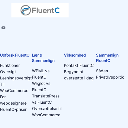
Udforsk FluentC
Lær &
Virksomhed
Sammenlign
Sammenlign
FluentC
Funktioner
Kontakt FluentC
WPML vs
Sådan
Oversigt
Begynd at
FluentC
Privatlivspolitik
Løsningsoversigt
oversætte i dag
Weglot vs
Til
FluentC
WooCommerce
TranslatePress
For
vs FluentC
webdesignere
Oversættelse til
FluentC-priser
WooCommerce