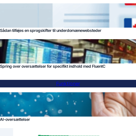
Sådan tilføjes en sprogskifter til underdomænewebsteder
Spring over oversættelser for specifikt indhold med FluentC
Funktioner
AI-oversættelser