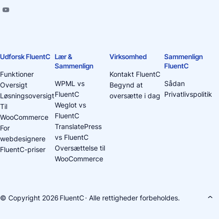
Udforsk FluentC
Lær &
Virksomhed
Sammenlign
Sammenlign
FluentC
Funktioner
Kontakt FluentC
WPML vs
Sådan
Oversigt
Begynd at
FluentC
Privatlivspolitik
Løsningsoversigt
oversætte i dag
Weglot vs
Til
FluentC
WooCommerce
TranslatePress
For
vs FluentC
webdesignere
Oversættelse til
FluentC-priser
WooCommerce
© Copyright 2026
FluentC
· Alle rettigheder forbeholdes.