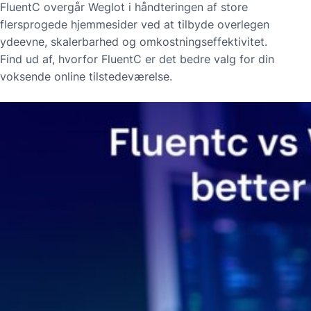
FluentC overgår Weglot i håndteringen af store
flersprogede hjemmesider ved at tilbyde overlegen
ydeevne, skalerbarhed og omkostningseffektivitet.
Find ud af, hvorfor FluentC er det bedre valg for din
voksende online tilstedeværelse.