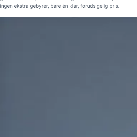
ingen ekstra gebyrer, bare én klar, forudsigelig pris.