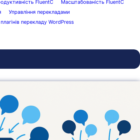
одуктивність FluentC
Масштабованість FluentC
я
Управління перекладами
плагінів перекладу WordPress