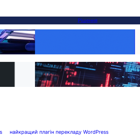
Рішення
Make Every Product Global:
натива Weglot — і
WooCommerce Translation Made Easy with
ся за 5 хвилин
FluentC
PML на FluentC за
Effortless Website Translation for Clients
s
найкращий плагін перекладу WordPress