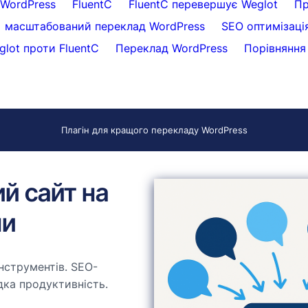
WordPress
FluentC
FluentC перевершує Weglot
Пр
масштабований переклад WordPress
SEO оптимізаці
glot проти FluentC
Переклад WordPress
Порівняння 
Плагін для кращого перекладу WordPress
ий сайт на
ни
нструментів. SEO-
дка продуктивність.