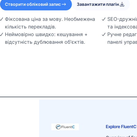
Створити обліковий запис
Завантажити плагін
Фіксована ціна за мову. Необмежена
SEO-дружній
кількість перекладів.
та індексов
Неймовірно швидко: кешування +
Ручне редаг
відсутність дублювання об'єктів.
панелі упра
Explore FluentC