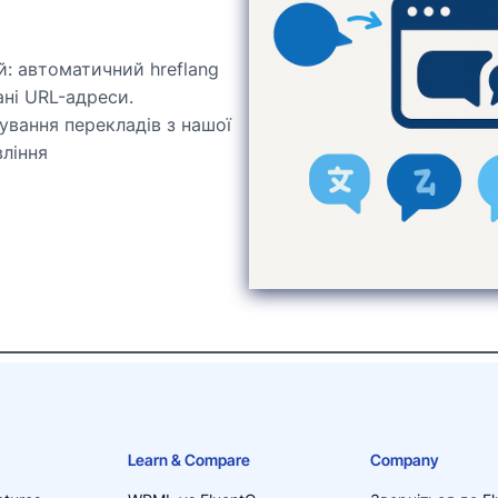
: автоматичний hreflang
ані URL-адреси.
ування перекладів з нашої
вління
Learn & Compare
Company