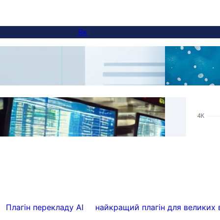
Як
Як додати перемикач мов на сайти з
AI П
піддоменами
Real 
Пропустити переклади для конкретного
Supp
вмісту з FluentC
Autom
Плагін перекладу AI
найкращий плагін для великих 