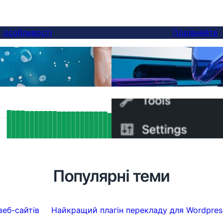
особливості
Порівняйте
Нарешті, краща альтер
ереклади
ви можете переключити
SEO Results: How FluentC’s Hreflang
Як швидко перейти з W
ort Indexed Over 5,000 Pages
5 хвилин
atically
Популярні теми
веб-сайтів
Найкращий плагін перекладу для Wordpres