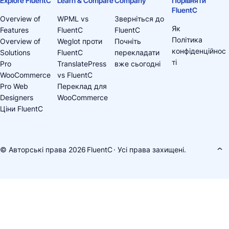
Explore FluentC
Learn & Compare
Company
Порівняти
FluentC
Overview of
WPML vs
Зверніться до
Як
Features
FluentC
FluentC
Політика
Overview of
Weglot проти
Почніть
конфіденційнос
Solutions
FluentC
перекладати
ті
Pro
TranslatePress
вже сьогодні
WooCommerce
vs FluentC
Pro Web
Переклад для
Designers
WooCommerce
Ціни FluentC
© Авторські права 2026
FluentC
· Усі права захищені.