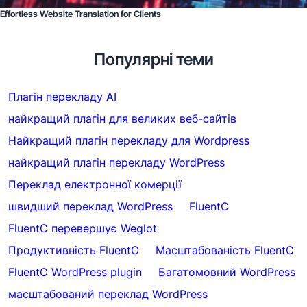
Effortless Website Translation for Clients
Популярні теми
Плагін перекладу AI
найкращий плагін для великих веб-сайтів
Найкращий плагін перекладу для Wordpress
найкращий плагін перекладу WordPress
Переклад електронної комерції
швидший переклад WordPress
FluentC
FluentC перевершує Weglot
Продуктивність FluentC
Масштабованість FluentC
FluentC WordPress plugin
Багатомовний WordPress
масштабований переклад WordPress