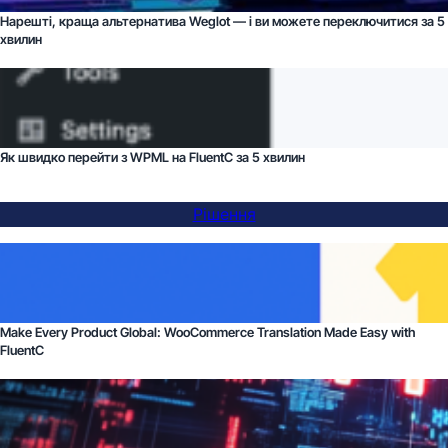
Нарешті, краща альтернатива Weglot — і ви можете переключитися за 5
хвилин
Як швидко перейти з WPML на FluentC за 5 хвилин
Рішення
Make Every Product Global: WooCommerce Translation Made Easy with
FluentC