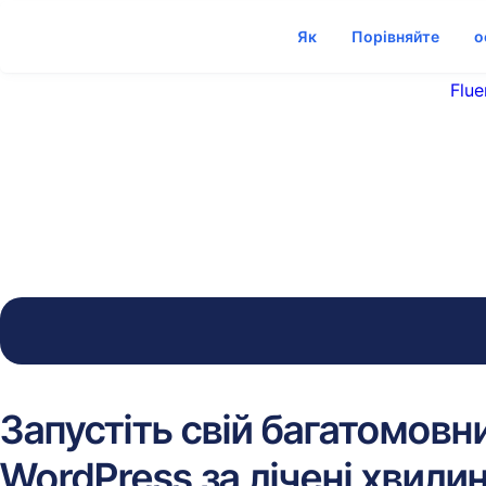
Як
Порівняйте
о
Flue
Запустіть свій багатомовн
WordPress за лічені хвили