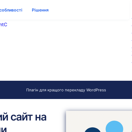
собливості
Рішення
ntC
Плагін для кращого перекладу WordPress
ий сайт на
ни