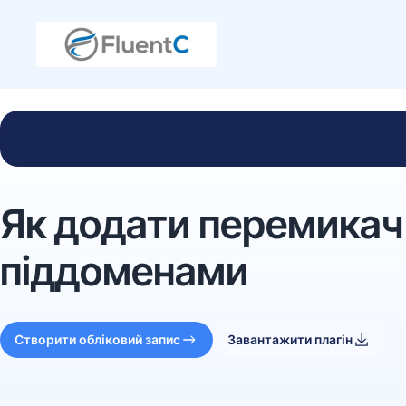
Як додати перемикач 
піддоменами
Створити обліковий запис
Завантажити плагін