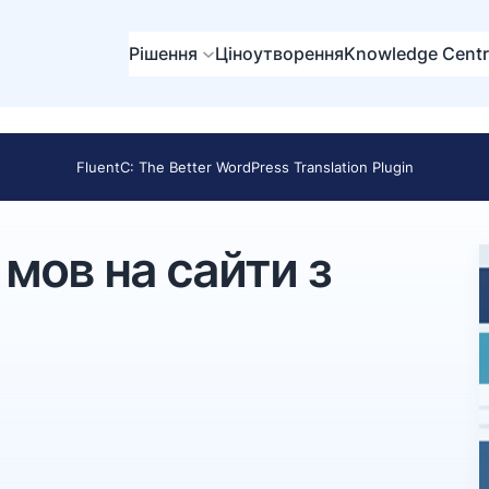
Рішення
Ціноутворення
Knowledge Cent
FluentC: The Better WordPress Translation Plugin
мов на сайти з