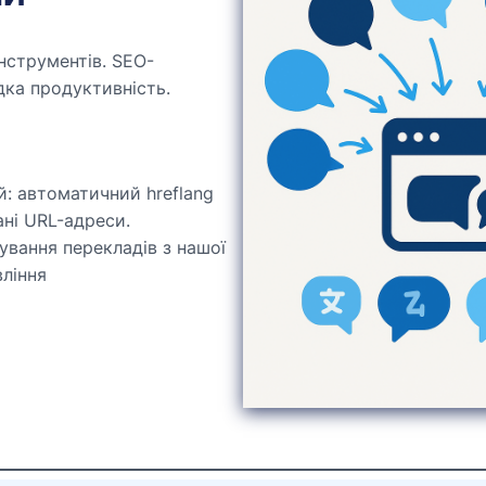
нструментів. SEO-
дка продуктивність.
: автоматичний hreflang
ані URL-адреси.
ування перекладів з нашої
вління