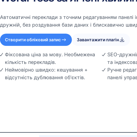
Автоматичні переклади з точним редагуванням панелі і
дружній, без роздування бази даних і блискавично шви
Створити обліковий запис
Завантажити плагін
Фіксована ціна за мову. Необмежена
SEO-дружній
кількість перекладів.
та індексов
Неймовірно швидко: кешування +
Ручне редаг
відсутність дублювання об'єктів.
панелі упра