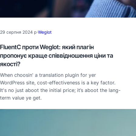
29 серпня 2024 р
·
Weglot
FluentC проти Weglot: який плагін
пропонує краще співвідношення ціни та
якості?
When choosin' a translation plugin for yer
WordPress site, cost-effectiveness is a key factor.
It's no just aboot the initial price; it’s aboot the lang-
term value ye get.