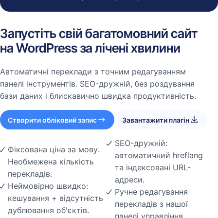
Запустіть свій багатомовний сайт
на WordPress за лічені хвилини
Автоматичні переклади з точним редагуванням
панелі інструментів. SEO-дружній, без роздування
бази даних і блискавично швидка продуктивність.
Створити обліковий запис
Завантажити плагін
SEO-дружній:
Фіксована ціна за мову.
автоматичний hreflang
Необмежена кількість
та індексовані URL-
перекладів.
адреси.
Неймовірно швидко:
Ручне редагування
кешування + відсутність
перекладів з нашої
дублювання об'єктів.
панелі управління