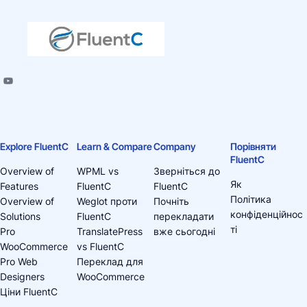
Explore FluentC
Learn & Compare
Company
Порівняти
FluentC
Overview of
WPML vs
Зверніться до
Як
Features
FluentC
FluentC
Політика
Overview of
Weglot проти
Почніть
конфіденційнос
Solutions
FluentC
перекладати
ті
Pro
TranslatePress
вже сьогодні
WooCommerce
vs FluentC
Pro Web
Переклад для
Designers
WooCommerce
Ціни FluentC