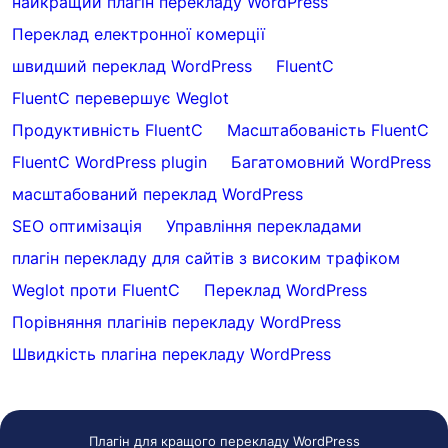
найкращий плагін перекладу WordPress
Переклад електронної комерції
швидший переклад WordPress
FluentC
FluentC перевершує Weglot
Продуктивність FluentC
Масштабованість FluentC
FluentC WordPress plugin
Багатомовний WordPress
масштабований переклад WordPress
SEO оптимізація
Управління перекладами
плагін перекладу для сайтів з високим трафіком
Weglot проти FluentC
Переклад WordPress
Порівняння плагінів перекладу WordPress
Швидкість плагіна перекладу WordPress
Плагін для кращого перекладу WordPress