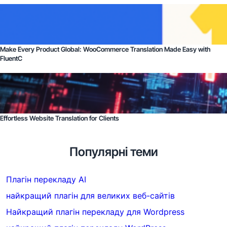
Make Every Product Global: WooCommerce Translation Made Easy with
FluentC
Effortless Website Translation for Clients
Популярні теми
Плагін перекладу AI
найкращий плагін для великих веб-сайтів
Найкращий плагін перекладу для Wordpress