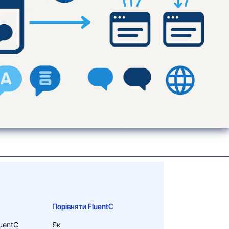
Порівняти FluentC
uentC
Як