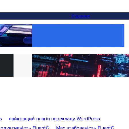
Рішення
Make Every Product Global:
натива Weglot — і
WooCommerce Translation Made Easy with
ся за 5 хвилин
FluentC
PML на FluentC за
Effortless Website Translation for Clients
s
найкращий плагін перекладу WordPress
одуктивність FluentC
Масштабованість FluentC