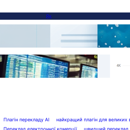
Як
Як додати перемикач мов на сайти з
AI П
піддоменами
Real 
Пропустити переклади для конкретного
Supp
вмісту з FluentC
Autom
Плагін перекладу AI
найкращий плагін для великих 
Переклад електронної комерції
швидший переклад 