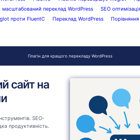
масштабований переклад WordPress
SEO оптимізаці
glot проти FluentC
Переклад WordPress
Порівняння 
Плагін для кращого перекладу WordPress
ий сайт на
ни
нструментів. SEO-
дка продуктивність.