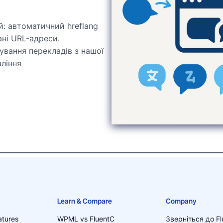
: автоматичний hreflang
ані URL-адреси.
ування перекладів з нашої
вління
Learn & Compare
Company
atures
WPML vs FluentC
Зверніться до Fl