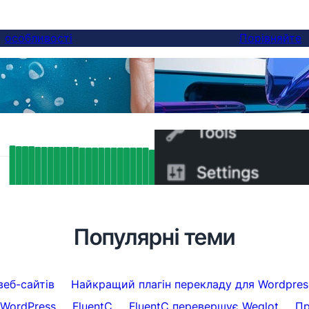
особливості
Порівняйте
Нарешті, краща альтер
ереклади
ви можете переключити
SEO Results: How FluentC’s Hreflang
Як швидко перейти з W
ort Indexed Over 5,000 Pages
5 хвилин
atically
Популярні теми
веб-сайтів
Найкращий плагін перекладу для Wordpres
WordPress
FluentC
FluentC перевершує Weglot
Пр