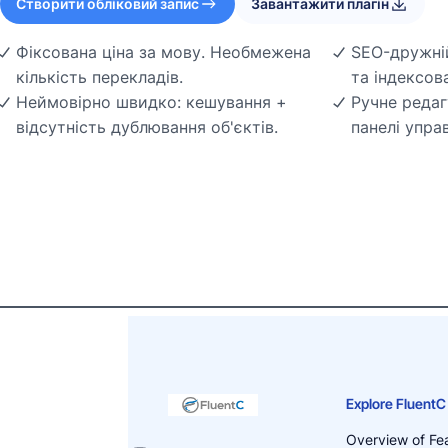
Створити обліковий запис
Завантажити плагін
Фіксована ціна за мову. Необмежена
SEO-дружній
кількість перекладів.
та індексов
Неймовірно швидко: кешування +
Ручне редаг
відсутність дублювання об'єктів.
панелі упра
Explore FluentC
Overview of Fe