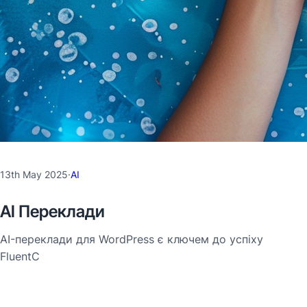
13th May 2025
·
AI
AI Переклади
AI-переклади для WordPress є ключем до успіху
FluentC