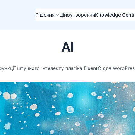
Рішення
Ціноутворення
Knowledge Cent
AI
Функції штучного інтелекту плагіна FluentC для WordPres