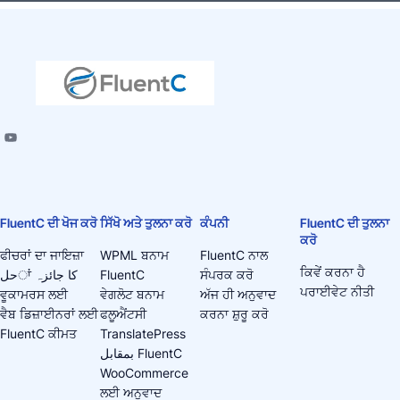
FluentC ਦੀ ਖੋਜ ਕਰੋ
ਸਿੱਖੋ ਅਤੇ ਤੁਲਨਾ ਕਰੋ
ਕੰਪਨੀ
FluentC ਦੀ ਤੁਲਨਾ
ਕਰੋ
ਫੀਚਰਾਂ ਦਾ ਜਾਇਜ਼ਾ
WPML ਬਨਾਮ
FluentC ਨਾਲ
ਕਿਵੇਂ ਕਰਨਾ ਹੈ
حلਾਂ کا جائزہ
FluentC
ਸੰਪਰਕ ਕਰੋ
ਪਰਾਈਵੇਟ ਨੀਤੀ
ਵੂਕਾਮਰਸ ਲਈ
ਵੇਗਲੋਟ ਬਨਾਮ
ਅੱਜ ਹੀ ਅਨੁਵਾਦ
ਵੈਬ ਡਿਜ਼ਾਈਨਰਾਂ ਲਈ
ਫਲੂਐਂਟਸੀ
ਕਰਨਾ ਸ਼ੁਰੂ ਕਰੋ
FluentC ਕੀਮਤ
TranslatePress
بمقابل FluentC
WooCommerce
ਲਈ ਅਨੁਵਾਦ