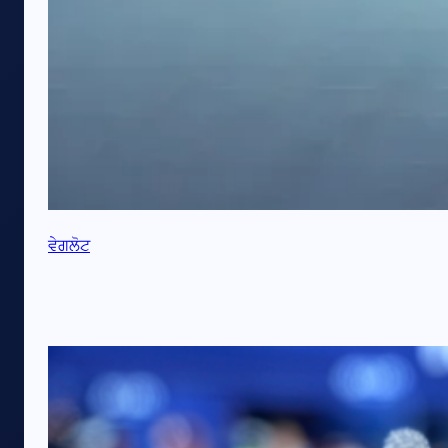
ਵੇਗਲੋਟ