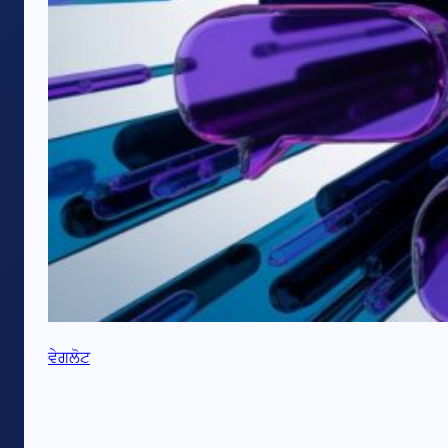
ਵੇਗਲੋਟ