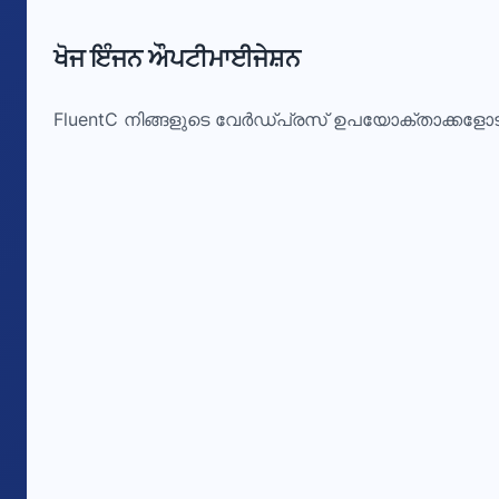
ਖੋਜ ਇੰਜਨ ਔਪਟੀਮਾਈਜੇਸ਼ਨ
FluentC നിങ്ങളുടെ വേർഡ്പ്രസ് ഉപയോക്താക്കളോട