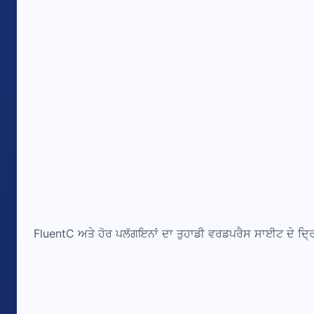
FluentC ਅਤੇ ਹੋਰ ਪਲੱਗਇਨਾਂ ਦਾ ਤੁਹਾਡੀ ਵਰਡਪਰੈਸ ਸਾਈਟ ਦੇ ਦ੍ਰਿਸ਼ਾ