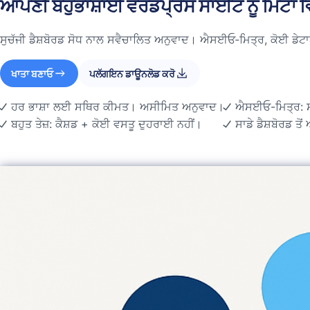
ਆਪਣੀ ਬਹੁਭਾਸ਼ਾਈ ਵਰਡਪ੍ਰੈਸ ਸਾਈਟ ਨੂੰ ਮਿੰਟਾਂ ਵਿ
ਸੁਚੱਜੀ ਡੈਸ਼ਬੋਰਡ ਸੋਧ ਨਾਲ ਸਵੈਚਾਲਿਤ ਅਨੁਵਾਦ। ਐਸਈਓ‑ਮਿਤ੍ਰ, ਕੋਈ ਡੇਟਾਬ
ਖਾਤਾ ਬਣਾਓ
ਪਲੱਗਇਨ ਡਾਊਨਲੋਡ ਕਰੋ
ਹਰ ਭਾਸ਼ਾ ਲਈ ਸਥਿਰ ਕੀਮਤ। ਅਸੀਮਿਤ ਅਨੁਵਾਦ।
ਐਸਈਓ-ਮਿਤ੍ਰ: ਸ
ਬਹੁਤ ਤੇਜ਼: ਕੈਸ਼ਡ + ਕੋਈ ਵਸਤੂ ਦੁਹਰਾਈ ਨਹੀਂ।
ਸਾਡੇ ਡੈਸ਼ਬੋਰਡ ਤੋਂ 