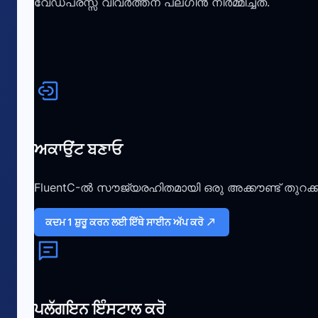
വേഡ്പ്രസ്സ് വിവർത്തന പ്ലഗിൻ നിർമ്മിച്ചത്.
ਅਕਾਉਂਟ ਬਣਾਓ
FluentC-ൽ സൗജ്യരഹിതമായി ഒരു അക്കൗണ്ട് തുറക്കു
ਕਦਮ 1 ਸ਼ੁਰੂ ਕਰਨ ਲਈ ਇੱਥੇ ਸਾਈਨ ਅੱਪ ਕਰੋ
ਪਲੱਗਇਨ ਇੰਸਟਾਲ ਕਰੋ