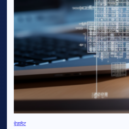
ਵੇਗਲੋਟ