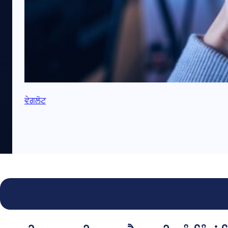
ਵੇਗਲੋਟ