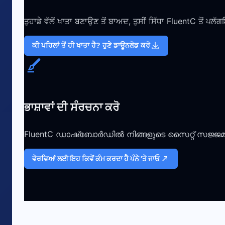
ਤੁਹਾਡੇ ਵੱਲੋਂ ਖਾਤਾ ਬਣਾਉਣ ਤੋਂ ਬਾਅਦ, ਤੁਸੀਂ ਸਿੱਧਾ FluentC ਤੋਂ ਪ
ਕੀ ਪਹਿਲਾਂ ਤੋਂ ਹੀ ਖਾਤਾ ਹੈ? ਹੁਣੇ ਡਾਊਨਲੋਡ ਕਰੋ
ਭਾਸ਼ਾਵਾਂ ਦੀ ਸੰਰਚਨਾ ਕਰੋ
FluentC ഡാഷ്‌ബോർഡിൽ നിങ്ങളുടെ സൈറ്റ് സജ്ജമാ
ਵੇਰਵਿਆਂ ਲਈ ਇਹ ਕਿਵੇਂ ਕੰਮ ਕਰਦਾ ਹੈ ਪੰਨੇ 'ਤੇ ਜਾਓ