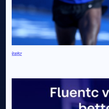
ਵੇਗਲੋਟ