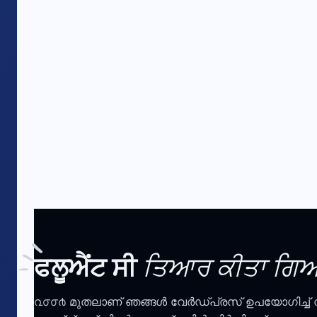
ਫਲੂਐਂਟ ਸੀ
ਤਿਆਰ ਕੀਤਾ ਗਿਆ
൨൦൦൪ മുതലാണ് ഞങ്ങൾ വേർഡ്പ്രസ് ഉപയോഗിച്ച് നിർമ്മാണം