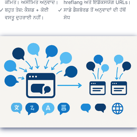
ਕੀਮਤ। ਅਸੀਮਿਤ ਅਨੁਵਾਦ।
hreflang ਅਤੇ ਇੰਡੈਕਸਯੋਗ URLs।
ਬਹੁਤ ਤੇਜ਼: ਕੈਸ਼ਡ + ਕੋਈ
ਸਾਡੇ ਡੈਸ਼ਬੋਰਡ ਤੋਂ ਅਨੁਵਾਦਾਂ ਦੀ ਹੱਥੋਂ
ਵਸਤੂ ਦੁਹਰਾਈ ਨਹੀਂ।
ਸੋਧ