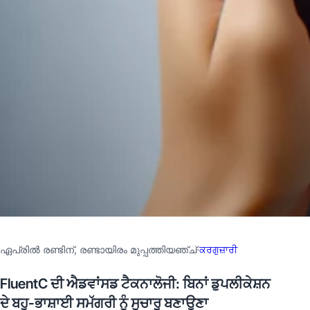
ഏപ്രില്‍ രണ്ടിന്, രണ്ടായിരം മുപ്പത്തിയഞ്ച്
·
ਕਰਗੁਜ਼ਾਰੀ
FluentC ਦੀ ਐਡਵਾਂਸਡ ਟੈਕਨਾਲੋਜੀ: ਬਿਨਾਂ ਡੁਪਲੀਕੇਸ਼ਨ
ਦੇ ਬਹੁ-ਭਾਸ਼ਾਈ ਸਮੱਗਰੀ ਨੂੰ ਸੁਚਾਰੂ ਬਣਾਉਣਾ