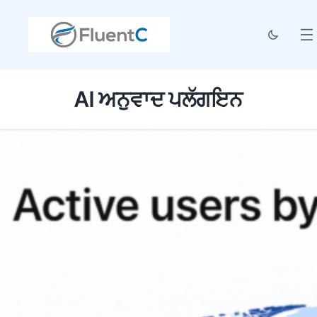
AI ਅਨੁਵਾਦ ਪਲੱਗਇਨ