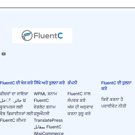
FluentC ਦੀ ਖੋਜ ਕਰੋ
ਸਿੱਖੋ ਅਤੇ ਤੁਲਨਾ ਕਰੋ
ਕੰਪਨੀ
FluentC ਦੀ ਤੁਲਨਾ
ਕਰੋ
ਫੀਚਰਾਂ ਦਾ ਜਾਇਜ਼ਾ
WPML ਬਨਾਮ
FluentC ਨਾਲ
ਕਿਵੇਂ ਕਰਨਾ ਹੈ
حلਾਂ کا جائزہ
FluentC
ਸੰਪਰਕ ਕਰੋ
ਪਰਾਈਵੇਟ ਨੀਤੀ
ਵੂਕਾਮਰਸ ਲਈ
ਵੇਗਲੋਟ ਬਨਾਮ
ਅੱਜ ਹੀ ਅਨੁਵਾਦ
ਵੈਬ ਡਿਜ਼ਾਈਨਰਾਂ ਲਈ
ਫਲੂਐਂਟਸੀ
ਕਰਨਾ ਸ਼ੁਰੂ ਕਰੋ
FluentC ਕੀਮਤ
TranslatePress
بمقابل FluentC
WooCommerce