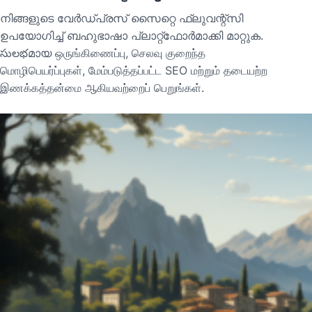
നിങ്ങളുടെ വേർഡ്പ്രസ് സൈറ്റെ ഫ്ലുവന്റ്സി
ഉപയോഗിച്ച് ബഹുഭാഷാ പ്ലാറ്റ്‌ഫോർമാക്കി മാറ്റുക.
సులభമായ ஒருங்கிணைப்பு, செலவு குறைந்த
மொழிபெயர்ப்புகள், மேம்படுத்தப்பட்ட SEO மற்றும் தடையற்ற
இணக்கத்தன்மை ஆகியவற்றைப் பெறுங்கள்.