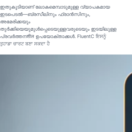
ഇതുകൂടിയാണ് ലോകമെമ്പാടുമുള്ള വ്യാപകമായ
ഇടപെടൽ—ബ്രസീലിനും ഫ്രാൻസിനും,
അമേരിക്കയും
തുർക്കിയെയുമുൾപ്പെടെയുള്ളവരുടെയും ഇടയിലുള്ള
പ്രവർത്തനशील ഉപയോക്താക്കൾ. FluentC ਇਸਨੂੰ
ਤੁਹਾਡਾ ਚਾਰਟ ਬਣਾ ਸਕਦਾ ਹੈ