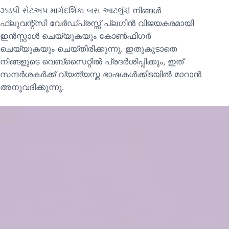
ઝડપી સેટઅપ માર્ગદર્શિકા બસ આટલુંই! നിങ്ങൾ
ഫ്ലുവന്റ്സി വേർഡ്പ്രസ്സ് പ്ലഗിൻ വിജയകരമായി
ഇൻസ്റ്റാൾ ചെയ്യുകയും കോൺഫിഗർ
ചെയ്യുകയും ചെയ്തിരിക്കുന്നു. ഇതുകൂടാതെ
നിങ്ങളുടെ വെബ്സൈറ്റിൽ പ്രദർശിപ്പിക്കും, ഇത്
സന്ദർശകർക്ക് വ്യത്യസ്ത ഭാഷകൾക്കിടയിൽ മാറാൻ
അനുവദിക്കുന്നു.