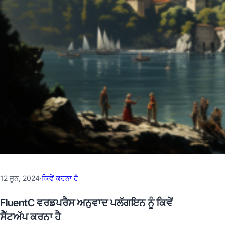
12 ਜੂਨ, 2024
·
ਕਿਵੇਂ ਕਰਨਾ ਹੈ
FluentC ਵਰਡਪਰੈਸ ਅਨੁਵਾਦ ਪਲੱਗਇਨ ਨੂੰ ਕਿਵੇਂ
ਸੈੱਟਅੱਪ ਕਰਨਾ ਹੈ