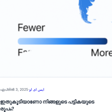
ഏപ്രില്‍ 3, 2025
·
ایس ای او
ഇതുകൂടിയാണോ നിങ്ങളുടെ പട്ടികയുടെ
രൂപം?