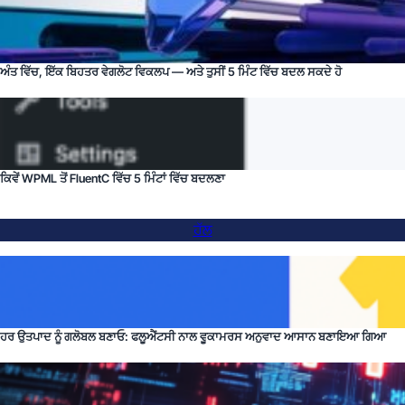
ਅੰਤ ਵਿੱਚ, ਇੱਕ ਬਿਹਤਰ ਵੇਗਲੋਟ ਵਿਕਲਪ — ਅਤੇ ਤੁਸੀਂ 5 ਮਿੰਟ ਵਿੱਚ ਬਦਲ ਸਕਦੇ ਹੋ
ਕਿਵੇਂ WPML ਤੋਂ FluentC ਵਿੱਚ 5 ਮਿੰਟਾਂ ਵਿੱਚ ਬਦਲਣਾ
ਹੱਲ
ਹਰ ਉਤਪਾਦ ਨੂੰ ਗਲੋਬਲ ਬਣਾਓ: ਫਲੂਐਂਟਸੀ ਨਾਲ ਵੂਕਾਮਰਸ ਅਨੁਵਾਦ ਆਸਾਨ ਬਣਾਇਆ ਗਿਆ