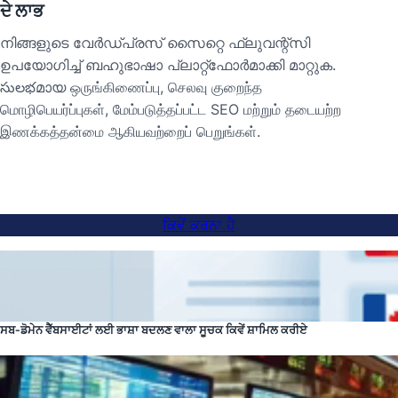
ਦੇ ਲਾਭ
നിങ്ങളുടെ വേർഡ്പ്രസ് സൈറ്റെ ഫ്ലുവന്റ്സി
ഉപയോഗിച്ച് ബഹുഭാഷാ പ്ലാറ്റ്‌ഫോർമാക്കി മാറ്റുക.
సులభമായ ஒருங்கிணைப்பு, செலவு குறைந்த
மொழிபெயர்ப்புகள், மேம்படுத்தப்பட்ட SEO மற்றும் தடையற்ற
இணக்கத்தன்மை ஆகியவற்றைப் பெறுங்கள்.
ਕਿਵੇਂ ਕਰਨਾ ਹੈ
ਸਬ-ਡੋਮੇਨ ਵੈੱਬਸਾਈਟਾਂ ਲਈ ਭਾਸ਼ਾ ਬਦਲਣ ਵਾਲਾ ਸੂਚਕ ਕਿਵੇਂ ਸ਼ਾਮਿਲ ਕਰੀਏ