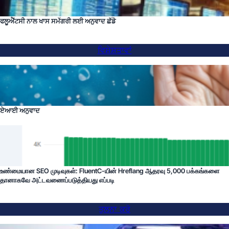
ਫਲੂਐਂਟਸੀ ਨਾਲ ਖਾਸ ਸਮੱਗਰੀ ਲਈ ਅਨੁਵਾਦ ਛੱਡੋ
ਵਿਸ਼ੇਸ਼ਤਾਵਾਂ
ਏਆਈ ਅਨੁਵਾਦ
உண்மையான SEO முடிவுகள்: FluentC-யின் Hreflang ஆதரவு 5,000 பக்கங்களை
தானாகவே அட்டவணைப்படுத்தியது எப்படி
ਤੁਲਨਾ ਕਰੋ