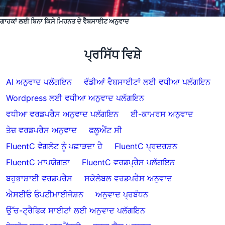
ਗਾਹਕਾਂ ਲਈ ਬਿਨਾ ਕਿਸੇ ਮਿਹਨਤ ਦੇ ਵੈਬਸਾਈਟ ਅਨੁਵਾਦ
ਪ੍ਰਸਿੱਧ ਵਿਸ਼ੇ
AI ਅਨੁਵਾਦ ਪਲੱਗਇਨ
ਵੱਡੀਆਂ ਵੈਬਸਾਈਟਾਂ ਲਈ ਵਧੀਆ ਪਲੱਗਇਨ
Wordpress ਲਈ ਵਧੀਆ ਅਨੁਵਾਦ ਪਲੱਗਇਨ
ਵਧੀਆ ਵਰਡਪਰੈਸ ਅਨੁਵਾਦ ਪਲੱਗਇਨ
ਈ-ਕਾਮਰਸ ਅਨੁਵਾਦ
ਤੇਜ਼ ਵਰਡਪਰੈਸ ਅਨੁਵਾਦ
ਫਲੂਐਂਟ ਸੀ
FluentC ਵੇਗਲੋਟ ਨੂੰ ਪਛਾੜਦਾ ਹੈ
FluentC ਪ੍ਰਦਰਸ਼ਨ
FluentC ਮਾਪਯੋਗਤਾ
FluentC ਵਰਡਪ੍ਰੈਸ ਪਲੱਗਇਨ
ਬਹੁਭਾਸ਼ਾਈ ਵਰਡਪਰੈਸ
ਸਕੇਲੇਬਲ ਵਰਡਪਰੈਸ ਅਨੁਵਾਦ
ਐਸਈਓ ਓਪਟੀਮਾਈਜੇਸ਼ਨ
ਅਨੁਵਾਦ ਪ੍ਰਬੰਧਨ
ਉੱਚ-ਟ੍ਰੈਫਿਕ ਸਾਈਟਾਂ ਲਈ ਅਨੁਵਾਦ ਪਲੱਗਇਨ