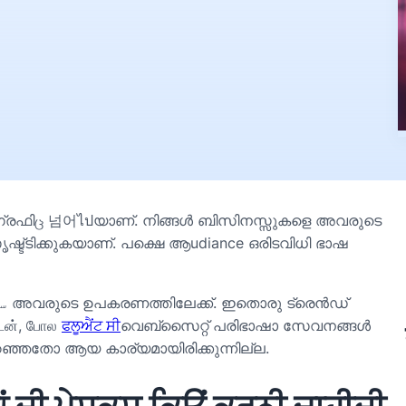
ഗ്രഫിც 넘어ไปയാണ്. നിങ്ങൾ ബിസിനസ്സുകളെ അവരുടെ
ൃഷ്ട്ടിക്കുകയാണ്. പക്ഷെ ആudiance ഒരിടവിധി ഭാഷ
س
അവരുടെ ഉപകരണത്തിലേക്ക്. ഇതൊരു ട്രെൻഡ്
ுடன், போல
ਫਲੂਐਂਟ ਸੀ
വെബ്സൈറ്റ് പരിഭാഷാ സേവനങ്ങൾ
ഞ്ഞതോ ആയ കാര്യമായിരിക്കുന്നില്ല.