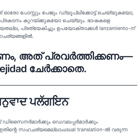
അത് ഓരോ പോസ്റ്റും പേജും ഡ്യൂപ്ലിക്കോട്ട് ചെയ്യുകയോ,
ിൽ പ്രകടനം കുറയ്ക്കുകയോ ചെയ്യും. ഭാഷകളെ
്ല, പ്രത്യേകിച്ചും ഉപയോക്താക്കൾ lanzamiento-ന്
ഹചര്യങ്ങളിൽ.
േണം, അത് പ്രവർത്തിക്കണം—
jidad ചേർക്കാതെ.
ਨੁਵਾਦ ਪਲੱਗਇਨ
 ഡിസൈനർമാർക്കും ഡെവലപ്പർമാർക്കും
തിന്റെ സഹചര്യമെല്ലാംusual translation-ൽ വരുന്ന