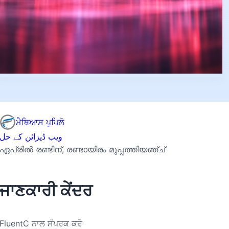
ਮੈਥਿਆਸ ਪੁਪਿਲੋ
ویب ڈیزائن کے حل
ഏപ്രില്‍ രണ്ടിന്, രണ്ടായിരം മുപ്പത്തിയഞ്ച്
ਜਾਣਕਾਰੀ ਕੇਂਦਰ
FluentC ਨਾਲ ਸੰਪਰਕ ਕਰੋ