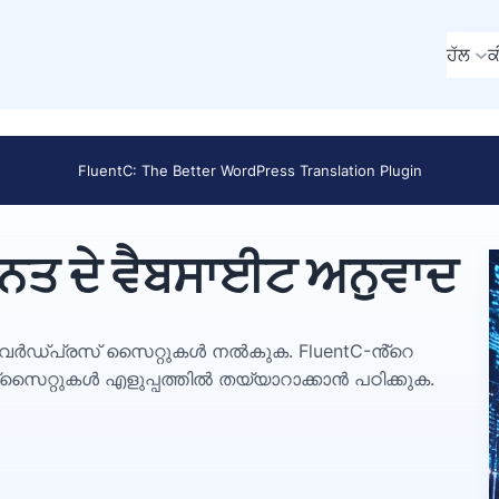
ਹੱਲ
ਕ
FluentC: The Better WordPress Translation Plugin
ਹਨਤ ਦੇ ਵੈਬਸਾਈਟ ਅਨੁਵਾਦ
്പ്രസ് സൈറ്റുകൾ നൽകുക. FluentC-ൻ്റെ
സൈറ്റുകൾ എളുപ്പത്തിൽ തയ്യാറാക്കാൻ പഠിക്കുക.