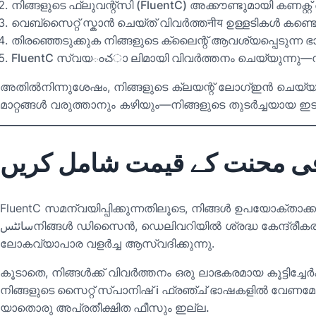
നിങ്ങളുടെ ഫ്ലുവന്റ്‌സി (FluentC) അക്കൗണ്ടുമായി കണക്റ്
വെബ്സൈറ്റ് സ്കാന്‍ ചെയ്ത് വിവർത്തनीय ഉള്ളടികൾ കണ്ട
തിരഞ്ഞെടുക്കുക നിങ്ങളുടെ ക്ലൈന്റ് ആവശ്യപ്പെടുന്ന
FluentC സ്വയంచാ ലിമായി വിവർത്തനം ചെയ്യുന്നു—ന
അതില്‍നിന്നുശേഷം, നിങ്ങളുടെ ക്ലയന്റ് ലോഗ്ഇൻ ചെയ്
മാറ്റങ്ങൾ വരുത്താനും കഴിയും—നിങ്ങളുടെ തുടർച്ചയായ 
افی محنت کے قیمت شامل کریں
FluentC സമന്വയിപ്പിക്കുന്നതിലൂടെ, നിങ്ങൾ ഉപയോക്താക്ക
سائٹس
നിങ്ങൾ ഡിസൈൻ, ഡെലിവറിയിൽ ശ്രദ്ധ കേന്ദ്രീകരി
ലോകവ്യാപാര വളർച്ച ആസ്വദിക്കുന്നു.
കൂടാതെ, നിങ്ങൾക്ക് വിവർത്തനം ഒരു ലാഭകരമായ കൂട്ടിച്ചേർക
നിങ്ങളുടെ സൈറ്റ് സ്പാനിഷ് і ഫ്രഞ്ച് ഭാഷകളിൽ വേണമോ
യാതൊരു അപ്രതീക്ഷിത ഫീസും ഇല്ല.