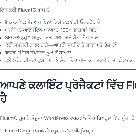
ਇਸ ਲਈ FluentC ਖਾਸ ਹੈ:
ਇੱਕ-ਕਲਿੱਕ ਸੈਟਅਪ
ਬਿਨਾਂ ਕਿਸੇ ਤਕਨੀਕੀ ਓਵਰਹੈੱਡ ਦੇ
ਅਸੀਮਿਤ ਆਟੋਮੈਟਿਕ ਅਨੁਵਾਦ
100+ ਭਾਸ਼ਾਵਾਂ ਵਿੱਚ
SEO-ਅਨੁਕੂਲ
ਅਨੁਵਾਦਿਤ URL ਅਤੇ ਮੈਟਾ ਟੈਗ ਨਾਲ
ਕੋਈ ਸਮੱਗਰੀ ਨਕਲ ਨਹੀਂ
—ਆਪਣੀ ਸਾਈਟ ਨੂੰ ਸਾਫ ਅਤੇ ਤੇਜ਼ ਰੱਖੋ
ਗਾਹਕ-ਮਿੱਤਰ ਸੰਪਾਦਨ
لانچ ਤੋਂ ਬਾਅਦ
ਫਲੈਟ-ਰੇਟ ਕੀਮਤਾਂ
ਤੁਸੀਂ ਆਪਣੇ ਸੇਵਾ ਵਿੱਚ ਪਾਸ ਕਰ ਸਕਦੇ ਹੋ ਜਾਂ ਬੰਡਲ ਕਰ
ਆਪਣੇ ਕਲਾਇੰਟ ਪ੍ਰੋਜੈਕਟਾਂ ਵਿੱਚ 
ਹੈ
FluentC ਤੁਹਾਡੇ ਮੌਜੂਦਾ WordPress ਵਰਕਫਲੋ ਵਿੱਚ ਬਿਲਕੁਲ ਫਿੱਟ ਹੁੰਦਾ ਹੈ
FluentC-ഇ സ്ഥാപിക്കുക, പ്രേരിപ്പിക്കുക.