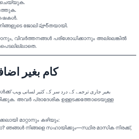
റ് ചെയ്യുക.
െത്തുക.
 ഭാഷകൾ.
ിങ്ങളുടെ ജോലി పూర్തയായി.
യാനും, വിവർത്തനങ്ങൾ പരിശോധിക്കാനും അല്ലെങ്കിൽ
ഇടപെടലില്ലാതെ.
کام بغیر اض
ൾക്ക്
بغیر جاری ترجمے کے درد سر کے کثیر لسانی ویب
ക്കുക. അവർ പ്രാദേശിക ഉള്ളടക്കത്തോടെയുള്ള
്കലായി മാറ്റാനും കഴിയും:
? ഞങ്ങൾ നിങ്ങളെ സഹായിക്കും—സ്ഥിര മാസിക നിരക്ക്,