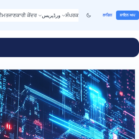
ੀਮਤ
ਜਾਣਕਾਰੀ ਕੇਂਦਰ
ورڈپریس
ਸੰਪਰਕ
ਲਾਗਿਨ
ਸਾਇਨ ਅਪ