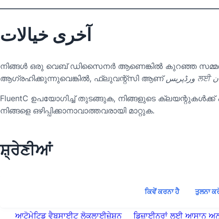
آخری خیالات
നിങ്ങൾ ഒരു വെബ് ഡിസൈനർ ആണെങ്കിൽ കുറഞ്ഞ സമ്മർ
ആഗ്രഹിക്കുന്നുവെങ്കിൽ, ഫ്ലുവന്റ്സി ആണ്
ریس
FluentC ഉപയോഗിച്ച് തുടങ്ങുക, നിങ്ങളുടെ ക്ലയന്റുകൾക്
നിങ്ങളെ ഒഴിപ്പിക്കാനാവാത്തവരായി മാറ്റുക.
ਸ਼੍ਰੇਣੀਆਂ
ਕਿਵੇਂ ਕਰਨਾ ਹੈ
ਤੁਲਨਾ ਕਰ
ਆਟੋਮੇਟਿਡ ਵੈਬਸਾਈਟ ਲੋਕਲਾਈਜ਼ੇਸ਼ਨ
ਡਿਜ਼ਾਈਨਰਾਂ ਲਈ ਆਸਾਨ ਅਨ