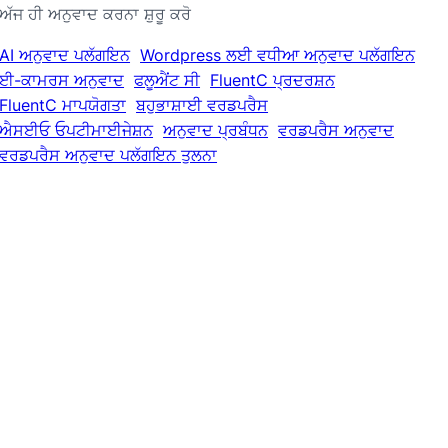
ਅੱਜ ਹੀ ਅਨੁਵਾਦ ਕਰਨਾ ਸ਼ੁਰੂ ਕਰੋ
AI ਅਨੁਵਾਦ ਪਲੱਗਇਨ
Wordpress ਲਈ ਵਧੀਆ ਅਨੁਵਾਦ ਪਲੱਗਇਨ
ਈ-ਕਾਮਰਸ ਅਨੁਵਾਦ
ਫਲੂਐਂਟ ਸੀ
FluentC ਪ੍ਰਦਰਸ਼ਨ
FluentC ਮਾਪਯੋਗਤਾ
ਬਹੁਭਾਸ਼ਾਈ ਵਰਡਪਰੈਸ
ਐਸਈਓ ਓਪਟੀਮਾਈਜੇਸ਼ਨ
ਅਨੁਵਾਦ ਪ੍ਰਬੰਧਨ
ਵਰਡਪਰੈਸ ਅਨੁਵਾਦ
ਵਰਡਪਰੈਸ ਅਨੁਵਾਦ ਪਲੱਗਇਨ ਤੁਲਨਾ