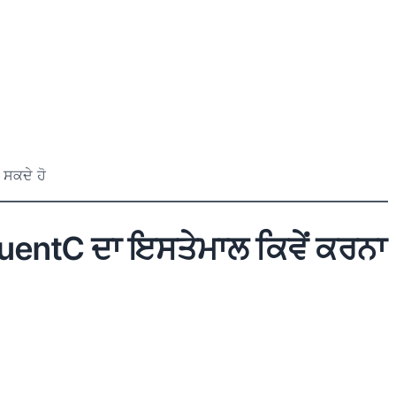
 ਸਕਦੇ ਹੋ
FluentC ਦਾ ਇਸਤੇਮਾਲ ਕਿਵੇਂ ਕਰਨਾ