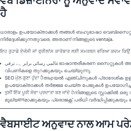
ਵੈਬ ਡਿਜ਼ਾਈਨਰਾਂ ਨੂੰ ਅਨੁਵਾਦ ਸੇਵਾਵ
ਹੈ
ധാരാളം ഉപയോക്താക്കൾ തങ്ങൾ ബഹുഭാഷാ വെബ്സൈറ്റുകൾ 
നിർദ്ദേശിക്കുന്നതുവരെ.
അതാണ് നിങ്ങളുടെ ventaja.
ਇਹ ਤੁਹਾਡੇ ਏਜੰਸੀ ਜਾਂ ਫ੍ਰੀਲਾਂਸ ਕਾਰੋਬਾਰ ਲਈ ਸਮਰਥਨ ਭਰਿਆ ਕਦਮ ਕਿਉਂ 
عالمی رسائی برابر ہے ترقی
ഭാഷാന്തരീകരണ സൈറ്റുകൾ അ
വിപണികളെ തുറക്കുകയും ചെയ്യുന്നു.
SEO ਮੁੱਲ ਗੁਣਾ ਹੁੰਦਾ ਹੈ
തърയൽ എഞ്ചിനുകൾ പ്രാദേശിക ഉള്ളട
ഉപയോക്താക്കൾ തർജ്ജമ ചെയ്ത പേജുകൾ ഉപയോഗിച്ച് ലോകമ
ਤੁਸੀਂ ਇੱਕ ਪੂਰੀ ਸੇਵਾ ਪ੍ਰਦਾਤਾ ਬਣ ਜਾਂਦੇ ਹੋ
നിങ്ങളുടെ സ്റ്റാക്കിൽ ഒ
മൂല്യवानമാക്കുകയും പ്രൊജക്റ്റ് പരിധി വർദ്ധിപ്പിക്കുകയും
ਵੈਬਸਾਈਟ ਅਨੁਵਾਦ ਨਾਲ ਆਮ ਪਰੇਸ