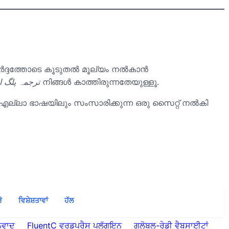
ദ്ദത്തോടെ കൂടുതൽ മൂല്യം നൽകാൻ
ورڈپ ਲਈ ترجمہ پلگ ان
നിങ്ങൾ കാത്തിരുന്നതേയുള്ളൂ.
ക് എല്ലാ ഭാഷയിലും സംസാരിക്കുന്ന ഒരു സൈറ്റ് നൽകി
ੋ
ਵਿਸ਼ੇਸ਼ਤਾਵਾਂ
ਹੱਲ
ੁਵਾਦ
FluentC ਵਰਡਪ੍ਰੈਸ ਪਲੱਗਇਨ
ਗਲੋਬਲ-ਰੇਡੀ ਵੈਬਸਾਈਟਾਂ