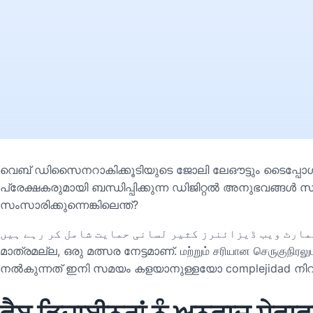
വെബ് ഡിസൈനറാകിക്കൂടിയുടെ ജോലി ലേഔട്ടും ടൈപ്പോ
പ്രേക്ഷകരുമായി ബന്ധിപ്പിക്കുന്ന ഡിജിറ്റൽ അനുഭവങ്ങൾ സ
സംസാരിക്കുന്നെങ്കിലെന്ത്?
مارٹ ویب ڈیزائنرز کثیر لسانی حمایت شامل کر رہے ہیں
മാത്രമല്ല, ഒരു മത്സര നേട്ടമാണ്. மற்றும் சரியான செருகுநிரல
നൽകുന്നത് ഇനി സമയം കളയാനുള്ളയോ complejidad നിറ