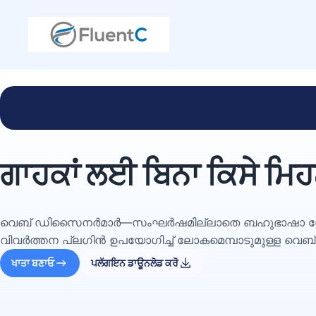
ਗਾਹਕਾਂ ਲਈ ਬਿਨਾ ਕਿਸੇ ਮਿ
വെബ് ഡിസൈനർമാർ—സംഘർഷമില്ലാതെ ബഹുഭാഷാ വേർഡ
വിവർത്തന പ്ലഗിൻ ഉപയോഗിച്ച് ലോകമെമ്പാടുമുള്ള വെബ്
ਖਾਤਾ ਬਣਾਓ
ਪਲੱਗਇਨ ਡਾਊਨਲੋਡ ਕਰੋ