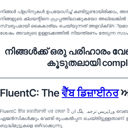
നിങ്ങൾ പ്ളഗിനുകൾ ഉപയോഗിച്ച് കണ്ടിട്ടുണ്ടായിരിക്കാം, 
നിങ്ങളുടെ ക്ലയന്റിനെ குழപ്പത്തിലാക്കുകയോ അല്ലെങ്ക
സ്വരൂപമായി കൈകാര്യം ചെയ്യുന്നത് അളവികfäh്യമായതല
ശേഷം അവരുടെ ഉള്ളടക്കത്തിൽ നിയന്ത്രണം തേടുന്ന സാ
നിങ്ങൾക്ക് ഒരു പരിഹാരം വ
കൂടുതലായി comple
FluentC: The
ਵੈੱਬ ਡਿਜ਼ਾਈਨਰ
ਅ
FluentC ਇੱਕ ਸ਼ਕਤੀਸ਼ਾਲੀ ਪਰ ਹਲਕਾ ਹੈ
ورڈپریس ترجمہ پلگ ان
വെബ്
ഏജൻസികൾക്കും വേണ്ടി രൂപകൽപ്പന ചെയ്തിട്ടുള്ളതാണ്. ഇ
ബുദ്ധിമുട്ടുകളെ ഒഴിവാക്കുന്നു.